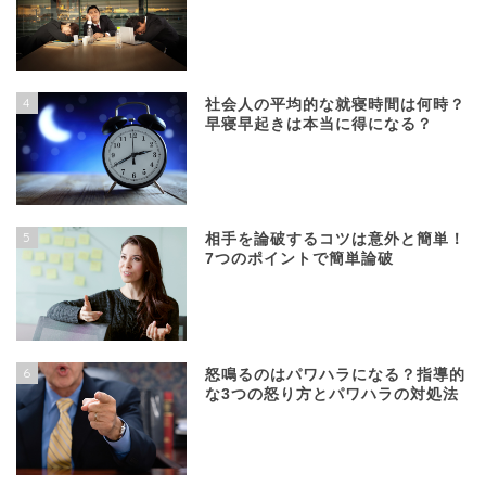
4
社会人の平均的な就寝時間は何時？
早寝早起きは本当に得になる？
5
相手を論破するコツは意外と簡単！
7つのポイントで簡単論破
6
怒鳴るのはパワハラになる？指導的
な3つの怒り方とパワハラの対処法