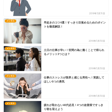
2018年3月31日
メンタル
早起きのコツ4選！すっきり目覚めるためのポイン
トを徹底解説！
2018年3月30日
メンタル
土日の仕事が辛い！世間の為に働くことで得られ
るメリット3つとは？
2018年3月30日
メンタル
仕事のストレスが限界と感じる男性へ！実践して
ほしい5つの勇気
2018年3月30日
メンタル
疲れが取れない40代必見！4つの改善策ですっき
り朝を迎えよう