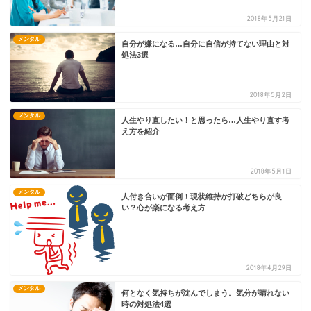
2018年5月21日
メンタル
自分が嫌になる…自分に自信が持てない理由と対
処法3選
2018年5月2日
メンタル
人生やり直したい！と思ったら…人生やり直す考
え方を紹介
2018年5月1日
メンタル
人付き合いが面倒！現状維持か打破どちらが良
い？心が楽になる考え方
2018年4月29日
メンタル
何となく気持ちが沈んでしまう。気分が晴れない
時の対処法4選