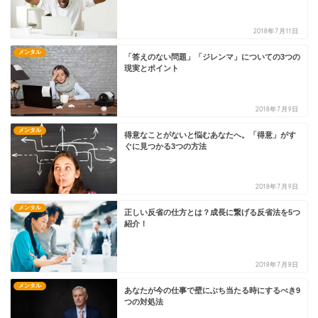
2018年7月11日
メンタル
「答えのない問題」「ジレンマ」についての3つの
現実とポイント
2018年7月9日
メンタル
得意なことがないと悩むあなたへ。「得意」がす
ぐに見つかる3つの方法
2018年7月9日
メンタル
正しい反省の仕方とは？成長に繋げる反省法を5つ
紹介！
2018年7月8日
メンタル
あなたが今の仕事で壁にぶち当たる時にするべき9
つの対処法