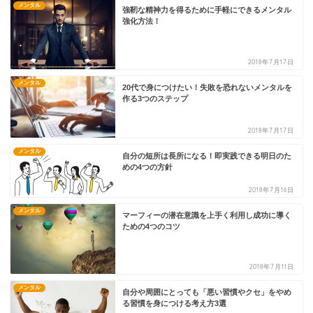
メンタル
強靭な精神力を得るために手軽にできるメンタル
強化方法！
2018年7月17日
メンタル
20代で身につけたい！失敗を恐れないメンタルを
作る3つのステップ
2018年7月17日
メンタル
自分の短所は長所になる！即実践できる明日のた
めの4つの方針
2018年7月16日
メンタル
マーフィーの潜在意識を上手く利用し成功に導く
ための4つのコツ
2018年7月11日
メンタル
自分や周囲にとっても「悪い習慣やクセ」をやめ
る習慣を身につける考え方3選