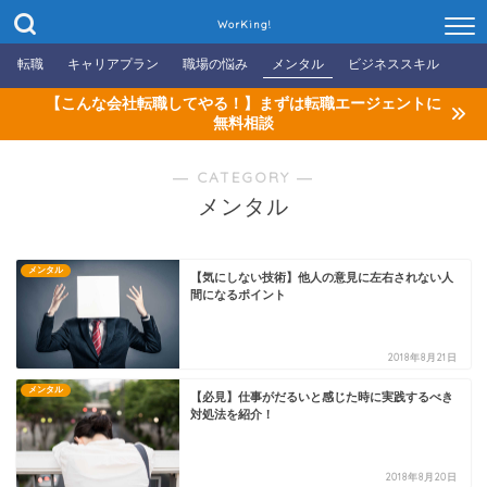
WorKing!
転職
キャリアプラン
職場の悩み
メンタル
ビジネススキル
【こんな会社転職してやる！】まずは転職エージェントに
無料相談
― CATEGORY ―
メンタル
メンタル
【気にしない技術】他人の意見に左右されない人
間になるポイント
2018年8月21日
メンタル
【必見】仕事がだるいと感じた時に実践するべき
対処法を紹介！
2018年8月20日