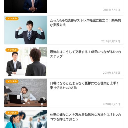
2018年7月8日
メンタル
たった6分の読書がストレス軽減に役立つ！効果的
な実践方法
2018年6月24日
メンタル
恐怖心はこうして克服する！成長につながる5つの
ステップ
2018年6月8日
メンタル
日曜になるとたまらなく憂鬱になる理由と上手く
乗り切る3つの方法
2018年6月3日
メンタル
仕事の嫌なことを忘れる効果的な方法とは？6つの
コツを押えておこう