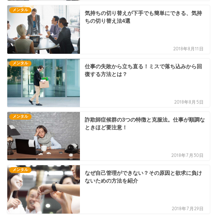
メンタル
気持ちの切り替えが下手でも簡単にできる、気持
ちの切り替え法4選
2018年8月11日
メンタル
仕事の失敗から立ち直る！ミスで落ち込みから回
復する方法とは？
2018年8月5日
メンタル
詐欺師症候群の3つの特徴と克服法。仕事が順調な
ときほど要注意！
2018年7月30日
メンタル
なぜ自己管理ができない？その原因と欲求に負け
ないための方法を紹介
2018年7月29日