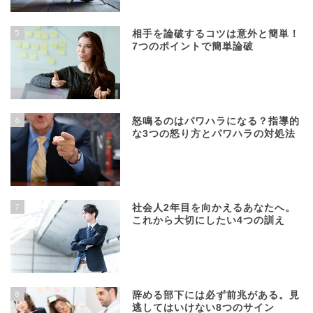
5
相手を論破するコツは意外と簡単！
7つのポイントで簡単論破
6
怒鳴るのはパワハラになる？指導的
な3つの怒り方とパワハラの対処法
7
社会人2年目を向かえるあなたへ。
これから大切にしたい4つの訓え
8
辞める部下には必ず前兆がある。見
逃してはいけない8つのサイン