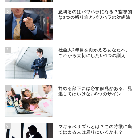
6
怒鳴るのはパワハラになる？指導的
な3つの怒り方とパワハラの対処法
7
社会人2年目を向かえるあなたへ。
これから大切にしたい4つの訓え
8
辞める部下には必ず前兆がある。見
逃してはいけない8つのサイン
9
マキャベリズムとは？この特徴に当
てはまる人は周りにいるかも？