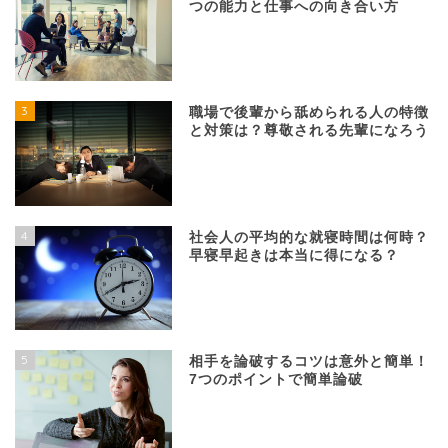
つの能力と仕事への向き合い方
3
職場で後輩から舐められる人の特徴
と対策は？尊敬される先輩になろう
4
社会人の平均的な就寝時間は何時？
早寝早起きは本当に得になる？
5
相手を論破するコツは意外と簡単！
7つのポイントで簡単論破