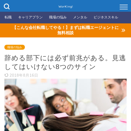
WorKing!
転職
キャリアプラン
職場の悩み
メンタル
ビジネススキル
【こんな会社転職してやる！】まずは転職エージェントに
無料相談
職場の悩み
辞める部下には必ず前兆がある。見逃
してはいけない8つのサイン
2018年8月16日