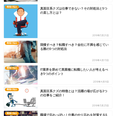
職場の悩み
真面目系クズは仕事できない？その対処法と5つ
の直し方とは？
2018年3月21日
職場の悩み
我慢すべき？転職すべき？会社に不満を感じてい
る際の5つの対処法
2018年4月13日
職場の悩み
IT業界を辞めて異業種に転職したい人が考えるべ
き5つのポイント
2018年4月9日
職場の悩み
真面目系クズの特徴とは？活躍の場が広がる3つ
の仕事をご紹介！
2018年3月23日
職場の悩み
職場で忘れっぽい！仕事のやり忘れを対策する5