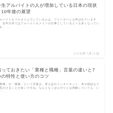
一生アルバイトの人が増加している日本の現状
と10年後の展望
ルバイトをフルタイムでしている人は、フリーターとも呼ばれています
、近年日本ではアルバイトをメインの仕事としている人々も多くなってい
す。 …
2018年7月10日
知っておきたい「業種と職種」言葉の違いと7
つの特性と使い方のコツ
業種」や「職種」という言葉は、求人誌やインターネット、本や雑誌など
見かけることが多いですね。なんとなくぼんやりとは理解していても、い
「 …