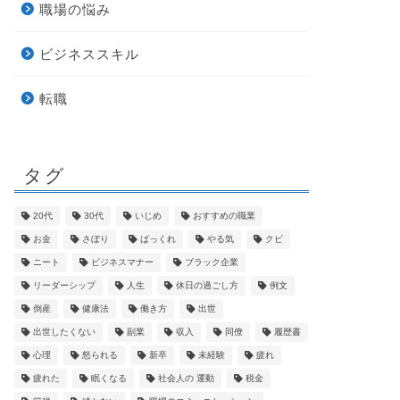
職場の悩み
ビジネススキル
転職
タグ
20代
30代
いじめ
おすすめの職業
お金
さぼり
ばっくれ
やる気
クビ
ニート
ビジネスマナー
ブラック企業
リーダーシップ
人生
休日の過ごし方
例文
倒産
健康法
働き方
出世
出世したくない
副業
収入
同僚
履歴書
心理
怒られる
新卒
未経験
疲れ
疲れた
眠くなる
社会人の 運動
税金