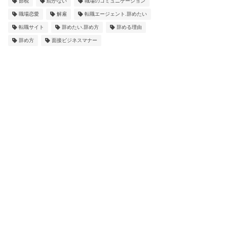
節税
続かない
職場のコミュニケーション
職場恋愛
解雇
転職エージェント.辞めたい
転職サイト
辞めたい.辞め方
辞める理由
辞め方
面接ビジネスマナー