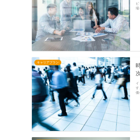
ビ
場
キャリアプラン
イ
す
価