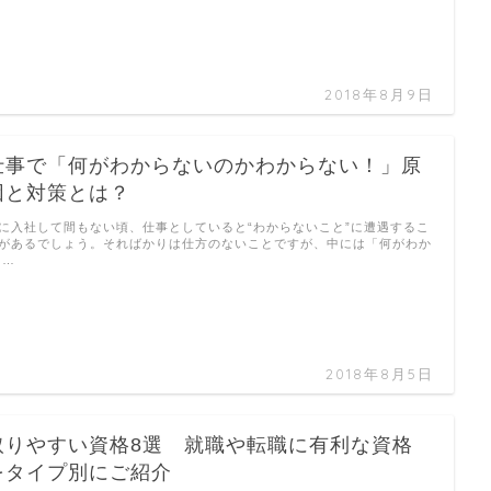
2018年8月9日
仕事で「何がわからないのかわからない！」原
因と対策とは？
に入社して間もない頃、仕事としていると“わからないこと”に遭遇するこ
があるでしょう。そればかりは仕方のないことですが、中には「何がわか
 …
2018年8月5日
取りやすい資格8選 就職や転職に有利な資格
をタイプ別にご紹介