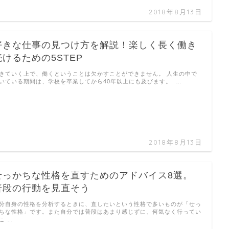
2018年8月13日
好きな仕事の見つけ方を解説！楽しく長く働き
続けるための5STEP
きていく上で、働くということは欠かすことができません。 人生の中で
いている期間は、学校を卒業してから40年以上にも及びます。 …
2018年8月13日
せっかちな性格を直すためのアドバイス8選。
普段の行動を見直そう
分自身の性格を分析するときに、直したいという性格で多いものが「せっ
ちな性格」です。また自分では普段はあまり感じずに、何気なく行ってい
こ …