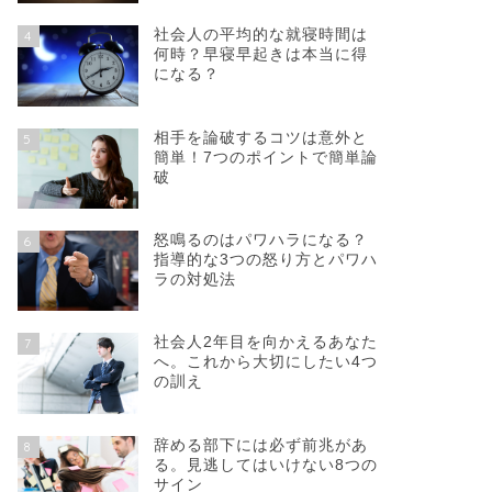
社会人の平均的な就寝時間は
4
何時？早寝早起きは本当に得
になる？
相手を論破するコツは意外と
5
簡単！7つのポイントで簡単論
破
怒鳴るのはパワハラになる？
6
指導的な3つの怒り方とパワハ
ラの対処法
社会人2年目を向かえるあなた
7
へ。これから大切にしたい4つ
の訓え
辞める部下には必ず前兆があ
8
る。見逃してはいけない8つの
サイン