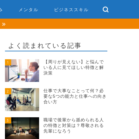
み
メンタル
ビジネススキル
談
よく読まれている記事
【周りが見えない】と悩んで
1
いる人に見てほしい特徴と解
決策
仕事で大事なことって何？必
2
要な5つの能力と仕事への向き
合い方
職場で後輩から舐められる人
3
の特徴と対策は？尊敬される
先輩になろう