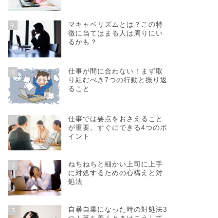
マキャベリズムとは？この特
9
徴に当てはまる人は周りにい
るかも？
仕事が間に合わない！まず取
10
り組むべき7つの行動と振り返
ること
仕事では要点をおさえること
11
が重要。すぐにできる4つのポ
イント
ねちねちと細かい上司に上手
12
に対処するための心構えと対
処法
自暴自棄になった時の対処法3
13