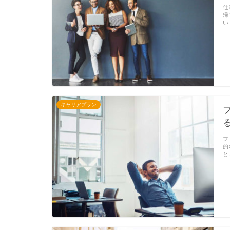
仕
帰
い
キャリアプラン
フ
的
と