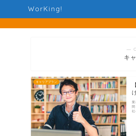
WorKing!
― 
キ
キャリアプラン
業
間
社