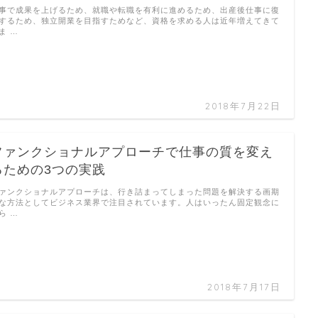
事で成果を上げるため、就職や転職を有利に進めるため、出産後仕事に復
するため、独立開業を目指すためなど、資格を求める人は近年増えてきて
ま …
2018年7月22日
ファンクショナルアプローチで仕事の質を変え
るための3つの実践
ァンクショナルアプローチは、行き詰まってしまった問題を解決する画期
な方法としてビジネス業界で注目されています。人はいったん固定観念に
ら …
2018年7月17日