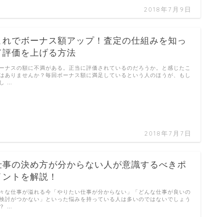
2018年7月9日
これでボーナス額アップ！査定の仕組みを知っ
て評価を上げる方法
ーナスの額に不満がある。正当に評価されているのだろうか。と感じたこ
はありませんか？毎回ボーナス額に満足しているという人のほうが、もし
し …
2018年7月7日
仕事の決め方が分からない人が意識するべきポ
イントを解説！
々な仕事が溢れる今「やりたい仕事が分からない」「どんな仕事が良いの
検討がつかない」といった悩みを持っている人は多いのではないでしょう
？ …