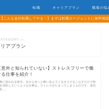
転職
キャリアプラン
職場の悩
【こんな会社転職してやる！】まずは転職エージェントに無料相
CATEGORY ―
ャリアプラン
【意外と知られていない】ストレスフリーで働
ける仕事を紹介！
務に追われる毎日。次から次へと舞い込んでくるタスクをこなすだけで時
を消耗していくような仕事は、ストレスがたまってしまうものです。現代
会 …