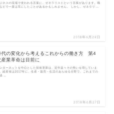
ジネスの現場で使われる言葉に、ゼネラリストという言葉があります。職
などで一度は耳にしたことがあるかもしれません。 しかし、ゼネラリ …
2018年6月28日
時代の変化から考えるこれからの働き方 第4
次産業革命は目前に
ンターネットを中心とした技術革新は、近年益々その勢いを増していま
。経産省は2017年に、生産・販売・生活のあらゆる分野で、これまでの
値 …
2018年6月27日