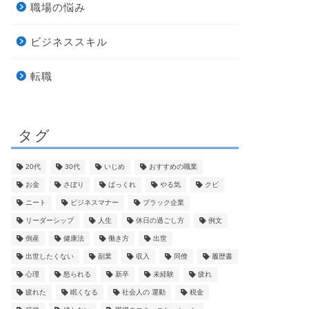
職場の悩み
ビジネススキル
転職
タグ
20代
30代
いじめ
おすすめの職業
お金
さぼり
ばっくれ
やる気
クビ
ニート
ビジネスマナー
ブラック企業
リーダーシップ
人生
休日の過ごし方
例文
倒産
健康法
働き方
出世
出世したくない
副業
収入
同僚
履歴書
心理
怒られる
新卒
未経験
疲れ
疲れた
眠くなる
社会人の 運動
税金