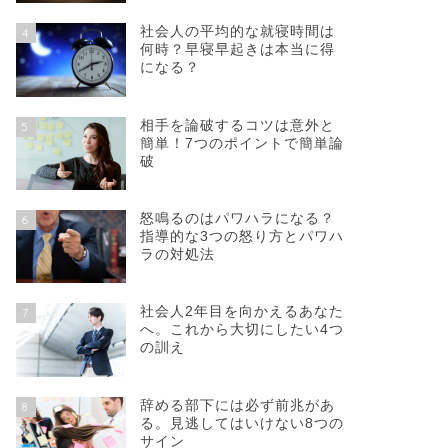
社会人の平均的な就寝時間は
4
何時？早寝早起きは本当に得
になる？
相手を論破するコツは意外と
5
簡単！7つのポイントで簡単論
破
怒鳴るのはパワハラになる？
6
指導的な3つの怒り方とパワハ
ラの対処法
社会人2年目を向かえるあなた
7
へ。これから大切にしたい4つ
の訓え
辞める部下には必ず前兆があ
8
る。見逃してはいけない8つの
サイン