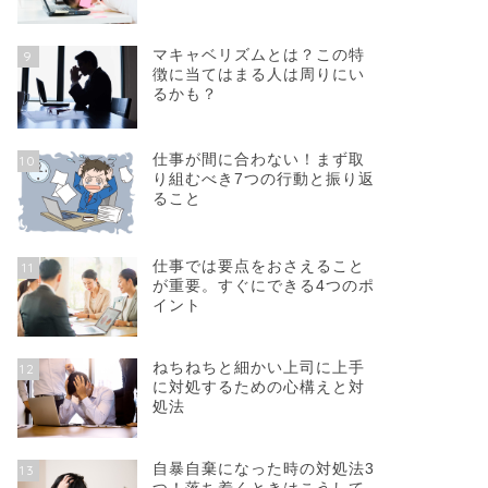
マキャベリズムとは？この特
9
徴に当てはまる人は周りにい
るかも？
仕事が間に合わない！まず取
10
り組むべき7つの行動と振り返
ること
仕事では要点をおさえること
11
が重要。すぐにできる4つのポ
イント
ねちねちと細かい上司に上手
12
に対処するための心構えと対
処法
自暴自棄になった時の対処法3
13