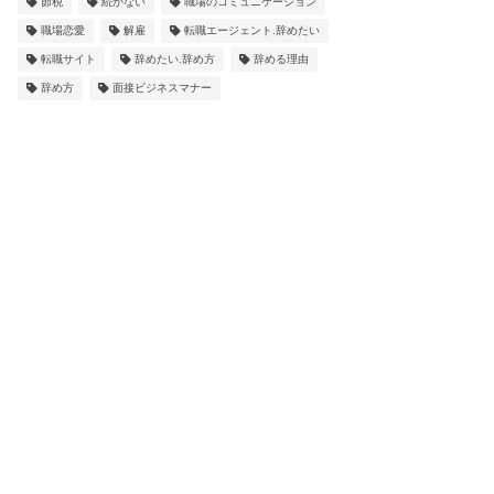
節税
続かない
職場のコミュニケーション
職場恋愛
解雇
転職エージェント.辞めたい
転職サイト
辞めたい.辞め方
辞める理由
辞め方
面接ビジネスマナー