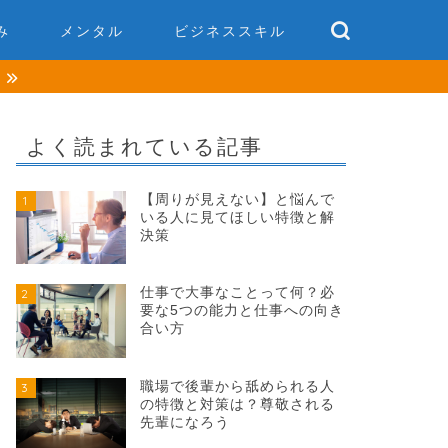
み
メンタル
ビジネススキル
談
よく読まれている記事
【周りが見えない】と悩んで
1
いる人に見てほしい特徴と解
決策
仕事で大事なことって何？必
2
要な5つの能力と仕事への向き
合い方
職場で後輩から舐められる人
3
の特徴と対策は？尊敬される
先輩になろう