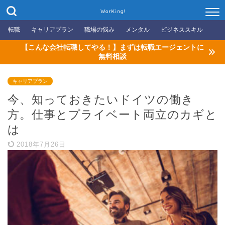
WorKing!
転職
キャリアプラン
職場の悩み
メンタル
ビジネススキル
【こんな会社転職してやる！】まずは転職エージェントに
無料相談
キャリアプラン
今、知っておきたいドイツの働き
方。仕事とプライベート両立のカギと
は
2018年7月26日