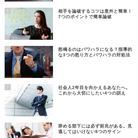
5
相手を論破するコツは意外と簡単！
7つのポイントで簡単論破
6
怒鳴るのはパワハラになる？指導的
な3つの怒り方とパワハラの対処法
7
社会人2年目を向かえるあなたへ。
これから大切にしたい4つの訓え
8
辞める部下には必ず前兆がある。見
逃してはいけない8つのサイン