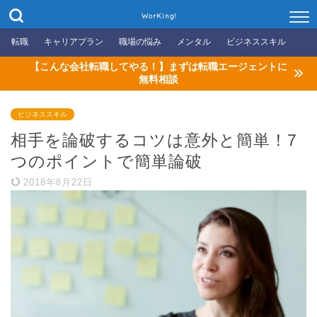
WorKing!
転職
キャリアプラン
職場の悩み
メンタル
ビジネススキル
【こんな会社転職してやる！】まずは転職エージェントに
無料相談
ビジネススキル
相手を論破するコツは意外と簡単！7
つのポイントで簡単論破
2018年8月22日