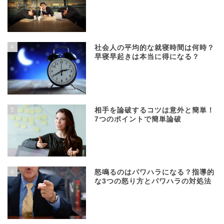
4
社会人の平均的な就寝時間は何時？
早寝早起きは本当に得になる？
5
相手を論破するコツは意外と簡単！
7つのポイントで簡単論破
6
怒鳴るのはパワハラになる？指導的
な3つの怒り方とパワハラの対処法