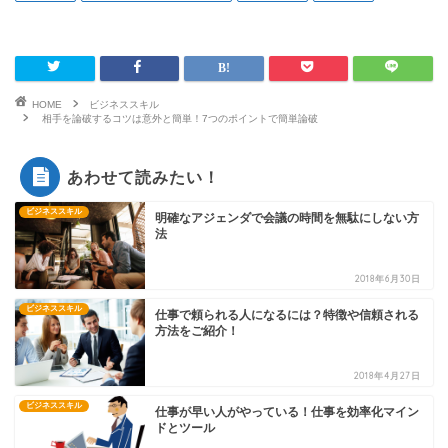
HOME
ビジネススキル
相手を論破するコツは意外と簡単！7つのポイントで簡単論破
あわせて読みたい！
ビジネススキル
明確なアジェンダで会議の時間を無駄にしない方
法
2018年6月30日
ビジネススキル
仕事で頼られる人になるには？特徴や信頼される
方法をご紹介！
2018年4月27日
ビジネススキル
仕事が早い人がやっている！仕事を効率化マイン
ドとツール