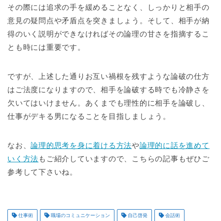
その際には追求の手を緩めることなく、しっかりと相手の
意見の疑問点や矛盾点を突きましょう。そして、相手が納
得のいく説明ができなければその論理の甘さを指摘するこ
とも時には重要です。
ですが、上述した通りお互い禍根を残すような論破の仕方
はご法度になりますので、相手を論破する時でも冷静さを
欠いてはいけません。あくまでも理性的に相手を論破し、
仕事がデキる男になることを目指しましょう。
なお、
論理的思考を身に着ける方法
や
論理的に話を進めて
いく方法
もご紹介していますので、こちらの記事もぜひご
参考して下さいね。
仕事術
職場のコミュニケーション
自己啓発
会話術