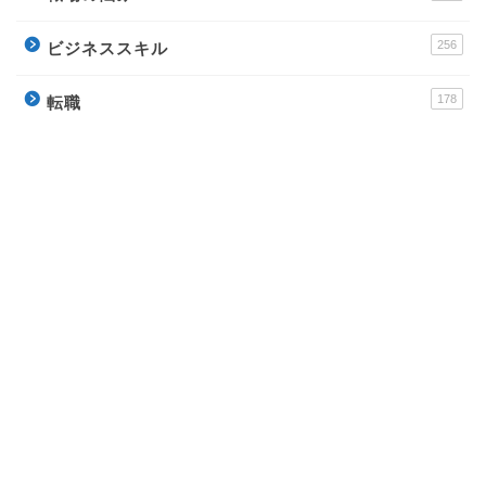
256
ビジネススキル
178
転職
運営サイト
派遣アンテナ – おすすめ派遣会社と派遣社員のイロ
ハ
Town Baito – おすすめアルバイトの評判サイト
ウラソエ – 無料で毎日楽しめる占いサイト