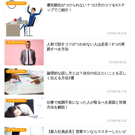
ビジネススキル
優先順位がつけられない？つけ方のコツを4ステ
ップでご紹介！
2018年4月22日
ビジネススキル
人前で話すコツがつかめない人は必見！6つの実
践すべき方法
2018年8月8日
ビジネススキル
論理的な話し方とは？自分の伝えたいことを正し
く伝える方法3選
2018年3月27日
ビジネススキル
仕事で体調不良になった人が取るべき原因と対策
方法を解説！
2018年8月20日
ビジネススキル
【新入社員必見】営業マンならマスターしたいビ