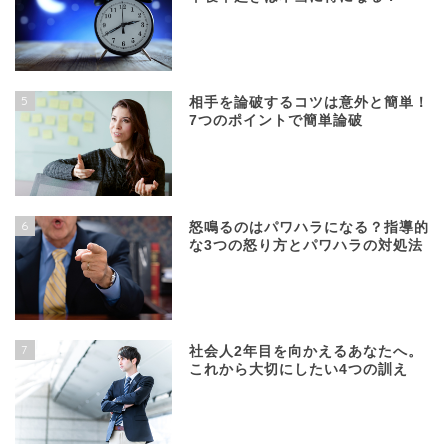
5
相手を論破するコツは意外と簡単！
7つのポイントで簡単論破
6
怒鳴るのはパワハラになる？指導的
な3つの怒り方とパワハラの対処法
7
社会人2年目を向かえるあなたへ。
これから大切にしたい4つの訓え