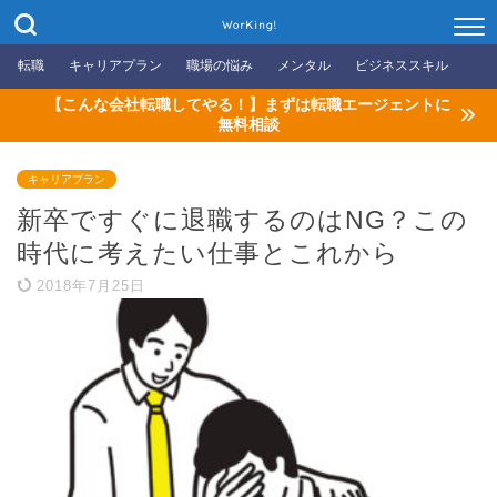
WorKing!
転職
キャリアプラン
職場の悩み
メンタル
ビジネススキル
【こんな会社転職してやる！】まずは転職エージェントに
無料相談
キャリアプラン
新卒ですぐに退職するのはNG？この
時代に考えたい仕事とこれから
2018年7月25日