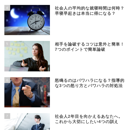
4
社会人の平均的な就寝時間は何時？
早寝早起きは本当に得になる？
5
相手を論破するコツは意外と簡単！
7つのポイントで簡単論破
6
怒鳴るのはパワハラになる？指導的
な3つの怒り方とパワハラの対処法
7
社会人2年目を向かえるあなたへ。
これから大切にしたい4つの訓え