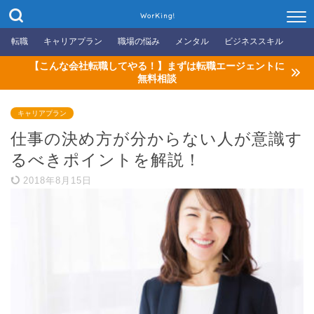
WorKing!
転職
キャリアプラン
職場の悩み
メンタル
ビジネススキル
【こんな会社転職してやる！】まずは転職エージェントに
無料相談
キャリアプラン
仕事の決め方が分からない人が意識す
るべきポイントを解説！
2018年8月15日