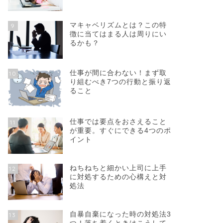
マキャベリズムとは？この特
9
徴に当てはまる人は周りにい
るかも？
仕事が間に合わない！まず取
10
り組むべき7つの行動と振り返
ること
仕事では要点をおさえること
11
が重要。すぐにできる4つのポ
イント
ねちねちと細かい上司に上手
12
に対処するための心構えと対
処法
自暴自棄になった時の対処法3
13