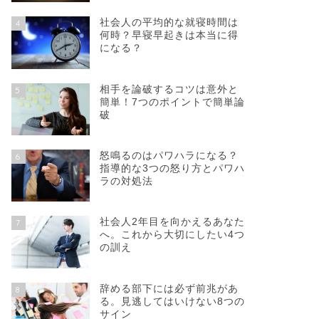
社会人の平均的な就寝時間は
4
何時？早寝早起きは本当に得
になる？
相手を論破するコツは意外と
5
簡単！7つのポイントで簡単論
破
怒鳴るのはパワハラになる？
6
指導的な3つの怒り方とパワハ
ラの対処法
社会人2年目を向かえるあなた
7
へ。これから大切にしたい4つ
の訓え
辞める部下には必ず前兆があ
8
る。見逃してはいけない8つの
サイン