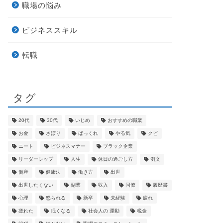
職場の悩み
ビジネススキル
転職
タグ
20代
30代
いじめ
おすすめの職業
お金
さぼり
ばっくれ
やる気
クビ
ニート
ビジネスマナー
ブラック企業
リーダーシップ
人生
休日の過ごし方
例文
倒産
健康法
働き方
出世
出世したくない
副業
収入
同僚
履歴書
心理
怒られる
新卒
未経験
疲れ
疲れた
眠くなる
社会人の 運動
税金