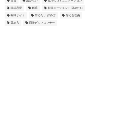
節税
続かない
職場のコミュニケーション
職場恋愛
解雇
転職エージェント.辞めたい
転職サイト
辞めたい.辞め方
辞める理由
辞め方
面接ビジネスマナー