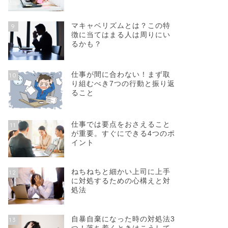
マキャベリズムとは？この特
9
徴に当てはまる人は周りにい
るかも？
仕事が間に合わない！まず取
10
り組むべき7つの行動と振り返
ること
仕事では要点をおさえること
11
が重要。すぐにできる4つのポ
イント
ねちねちと細かい上司に上手
12
に対処するための心構えと対
処法
自暴自棄になった時の対処法3
13