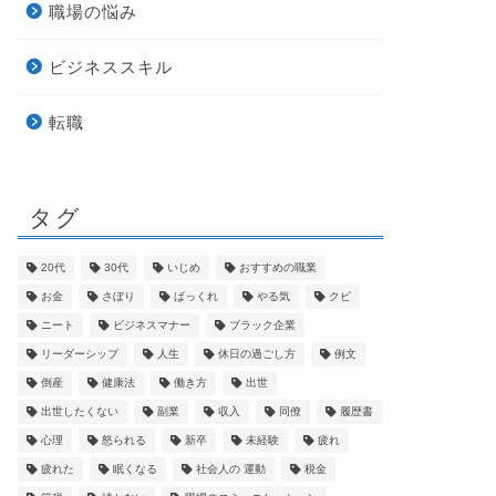
職場の悩み
ビジネススキル
転職
タグ
20代
30代
いじめ
おすすめの職業
お金
さぼり
ばっくれ
やる気
クビ
ニート
ビジネスマナー
ブラック企業
リーダーシップ
人生
休日の過ごし方
例文
倒産
健康法
働き方
出世
出世したくない
副業
収入
同僚
履歴書
心理
怒られる
新卒
未経験
疲れ
疲れた
眠くなる
社会人の 運動
税金