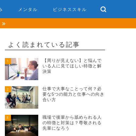
み
メンタル
ビジネススキル
談
よく読まれている記事
【周りが見えない】と悩んで
1
いる人に見てほしい特徴と解
決策
仕事で大事なことって何？必
2
要な5つの能力と仕事への向き
合い方
職場で後輩から舐められる人
3
の特徴と対策は？尊敬される
先輩になろう