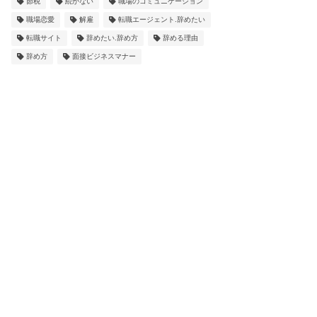
節税
続かない
職場のコミュニケーション
職場恋愛
解雇
転職エージェント.辞めたい
転職サイト
辞めたい.辞め方
辞める理由
辞め方
面接ビジネスマナー