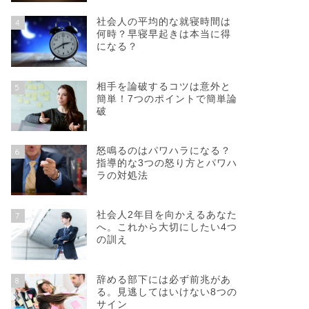
社会人の平均的な就寝時間は
4
何時？早寝早起きは本当に得
になる？
相手を論破するコツは意外と
5
簡単！7つのポイントで簡単論
破
怒鳴るのはパワハラになる？
6
指導的な3つの怒り方とパワハ
ラの対処法
社会人2年目を向かえるあなた
7
へ。これから大切にしたい4つ
の訓え
辞める部下には必ず前兆があ
8
る。見逃してはいけない8つの
サイン