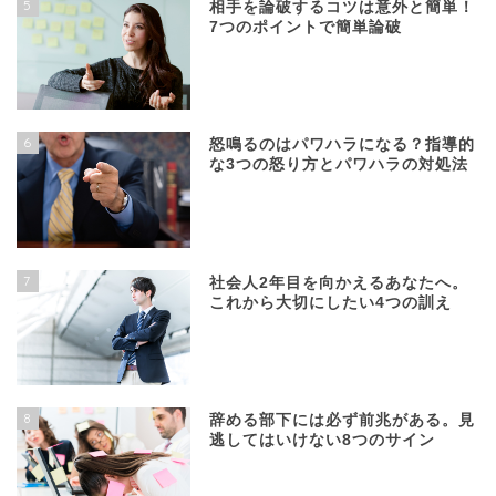
5
相手を論破するコツは意外と簡単！
7つのポイントで簡単論破
6
怒鳴るのはパワハラになる？指導的
な3つの怒り方とパワハラの対処法
7
社会人2年目を向かえるあなたへ。
これから大切にしたい4つの訓え
8
辞める部下には必ず前兆がある。見
逃してはいけない8つのサイン