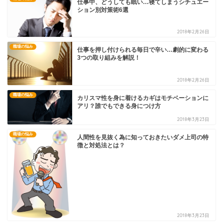
仕事中、どうしても眠い…寝てしまうシチュエー
ション別対策術6選
2018年2月26日
職場の悩み
仕事を押し付けられる毎日で辛い…劇的に変わる
3つの取り組みを解説！
2018年2月26日
職場の悩み
カリスマ性を身に着けるカギはモチベーションに
アリ？誰でもできる身につけ方
2018年3月23日
職場の悩み
人間性を見抜く為に知っておきたいダメ上司の特
徴と対処法とは？
2018年3月23日