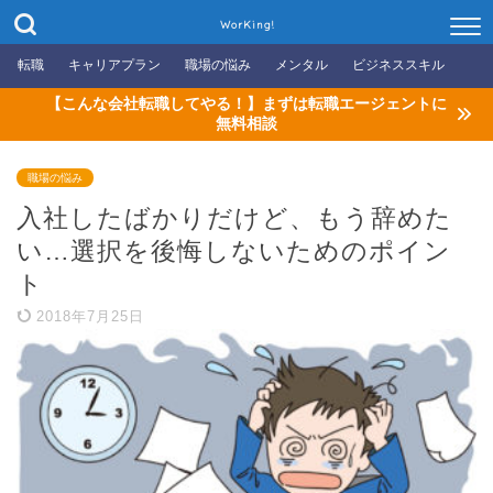
WorKing!
転職
キャリアプラン
職場の悩み
メンタル
ビジネススキル
【こんな会社転職してやる！】まずは転職エージェントに
無料相談
職場の悩み
入社したばかりだけど、もう辞めた
い…選択を後悔しないためのポイン
ト
2018年7月25日