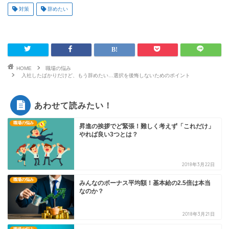
対策
辞めたい
HOME
職場の悩み
入社したばかりだけど、もう辞めたい…選択を後悔しないためのポイント
あわせて読みたい！
職場の悩み
昇進の挨拶でど緊張！難しく考えず「これだけ」
やれば良い3つとは？
2018年3月22日
職場の悩み
みんなのボーナス平均額！基本給の2.5倍は本当
なのか？
2018年3月21日