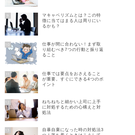
マキャベリズムとは？この特
9
徴に当てはまる人は周りにい
るかも？
仕事が間に合わない！まず取
10
り組むべき7つの行動と振り返
ること
仕事では要点をおさえること
11
が重要。すぐにできる4つのポ
イント
ねちねちと細かい上司に上手
12
に対処するための心構えと対
処法
自暴自棄になった時の対処法3
13