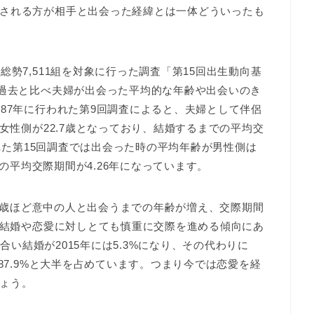
される方が相手と出会った経緯とは一体どういったも
総勢7,511組を対象に行った調査「第15回出生動向基
は過去と比べ夫婦が出会った平均的な年齢や出会いのき
87年に行われた第9回調査によると、夫婦として伴侶
、女性側が22.7歳となっており、結婚するまでの平均交
われた第15回調査では出会った時の平均年齢が男性側は
での平均交際期間が4.26年になっています。
2.1歳ほど意中の人と出会うまでの年齢が増え、交際期間
では結婚や恋愛に対しとても慎重に交際を進める傾向にあ
見合い結婚が2015年には5.3%になり、その代わりに
87.9%と大半を占めています。つまり今では恋愛を経
ょう。