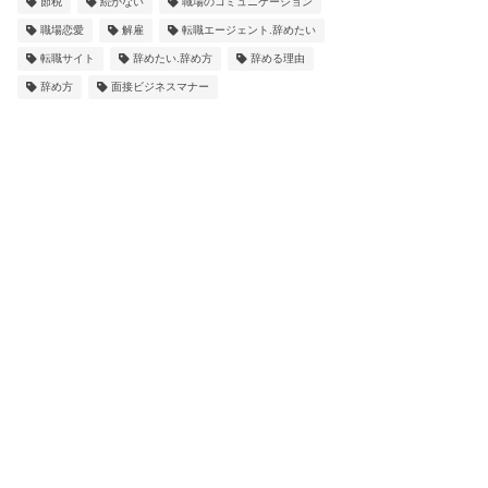
節税
続かない
職場のコミュニケーション
職場恋愛
解雇
転職エージェント.辞めたい
転職サイト
辞めたい.辞め方
辞める理由
辞め方
面接ビジネスマナー