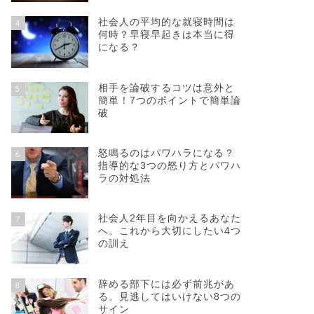
社会人の平均的な就寝時間は
4
何時？早寝早起きは本当に得
になる？
相手を論破するコツは意外と
5
簡単！7つのポイントで簡単論
破
怒鳴るのはパワハラになる？
6
指導的な3つの怒り方とパワハ
ラの対処法
社会人2年目を向かえるあなた
7
へ。これから大切にしたい4つ
の訓え
辞める部下には必ず前兆があ
8
る。見逃してはいけない8つの
サイン