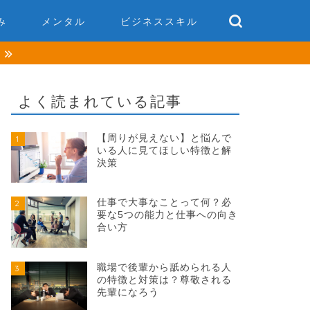
み
メンタル
ビジネススキル
談
よく読まれている記事
【周りが見えない】と悩んで
1
いる人に見てほしい特徴と解
決策
仕事で大事なことって何？必
2
要な5つの能力と仕事への向き
合い方
職場で後輩から舐められる人
3
の特徴と対策は？尊敬される
先輩になろう