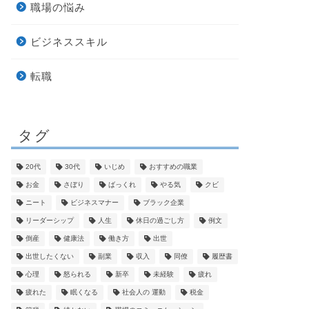
職場の悩み
ビジネススキル
転職
タグ
20代
30代
いじめ
おすすめの職業
お金
さぼり
ばっくれ
やる気
クビ
ニート
ビジネスマナー
ブラック企業
リーダーシップ
人生
休日の過ごし方
例文
倒産
健康法
働き方
出世
出世したくない
副業
収入
同僚
履歴書
心理
怒られる
新卒
未経験
疲れ
疲れた
眠くなる
社会人の 運動
税金