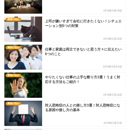
2018年4月18日
職場の悩み
上司が嫌いすぎて会社に行きたくない！シチュエ
ーション別5つの対策
2018年2月26日
職場の悩み
仕事と家庭は両立できないと思う方々に伝えたい
6つのこと
2018年3月24日
職場の悩み
やりたくない仕事の上手な断り方3選！うまく対
応する方法もご紹介！
2018年3月26日
職場の悩み
対人恐怖症の人との接し方3選！対人恐怖症にな
る原因や接し方の基本
2018年3月21日