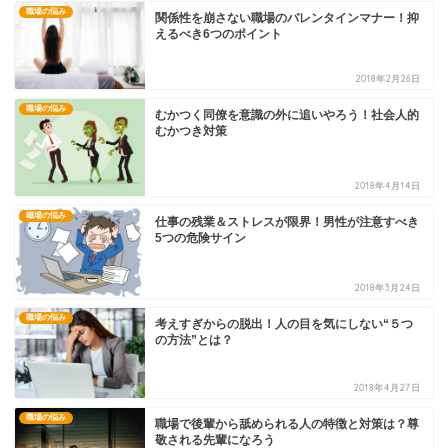
職場の悩み
関係性を崩さない職場のバレンタインマナー！抑
えるべき6つのポイント
2018年2月26日
職場の悩み
むかつく同僚を意識の外に追いやろう！社会人的
むかつき対策
2018年4月14日
職場の悩み
仕事の残業＆ストレスが限界！男性が注意すべき
5つの危険サイン
2018年3月24日
職場の悩み
考えすぎからの脱出！人の目を気にしない“５つ
の方法”とは？
2018年4月27日
職場の悩み
職場で後輩から舐められる人の特徴と対策は？尊
敬される先輩になろう