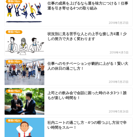
職場の悩み
仕事の成果を上げるなら運を味方につける！仕事
運を引き寄せる4つの取り組み
2018年3月23日
職場の悩み
状況別に見る苦手な人との上手な接し方4選！少
しの努力で大きく変わります
2018年4月5日
職場の悩み
仕事へのモチベーションが劇的に上がる！賢い大
人の休日の過ごし方！
2018年3月23日
職場の悩み
上司との飲み会で会話に困った時のネタ3つ！誰
もが楽しい時間を！
2018年3月26日
職場の悩み
社内ニートの過ごし方・4つの暇つぶし方法で辛
い時間をスルー！