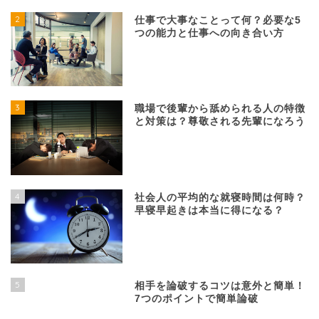
2
仕事で大事なことって何？必要な5
つの能力と仕事への向き合い方
3
職場で後輩から舐められる人の特徴
と対策は？尊敬される先輩になろう
4
社会人の平均的な就寝時間は何時？
早寝早起きは本当に得になる？
5
相手を論破するコツは意外と簡単！
7つのポイントで簡単論破