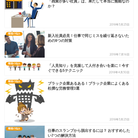
「残業が多い社員」は、果たして本当に無能なの
か？
2018年3月23日
職場の悩み
新入社員必見！仕事で同じミスを繰り返さないた
めの9つの対策
2018年7月16日
職場の悩み
「人見知り」を克服して人付き合いを楽に！今す
ぐできる5テクニック
2018年4月30日
職場の悩み
ブラック企業あるある！ブラック企業によくある
杜撰な労務管理3選
2018年3月23日
職場の悩み
仕事のスランプから脱出するには？ おすすめした
い7つの解決方法