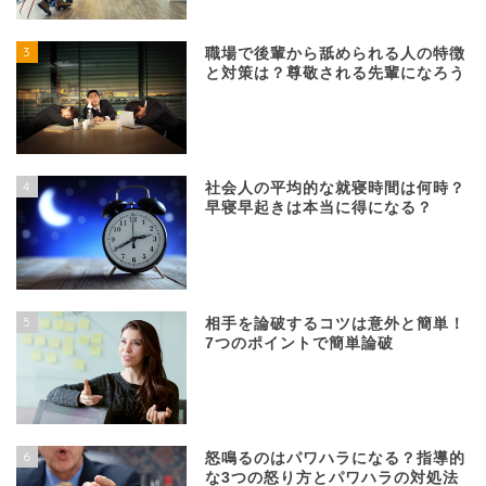
3
職場で後輩から舐められる人の特徴
と対策は？尊敬される先輩になろう
4
社会人の平均的な就寝時間は何時？
早寝早起きは本当に得になる？
5
相手を論破するコツは意外と簡単！
7つのポイントで簡単論破
6
怒鳴るのはパワハラになる？指導的
な3つの怒り方とパワハラの対処法