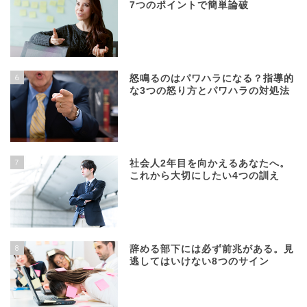
7つのポイントで簡単論破
6
怒鳴るのはパワハラになる？指導的
な3つの怒り方とパワハラの対処法
7
社会人2年目を向かえるあなたへ。
これから大切にしたい4つの訓え
8
辞める部下には必ず前兆がある。見
逃してはいけない8つのサイン