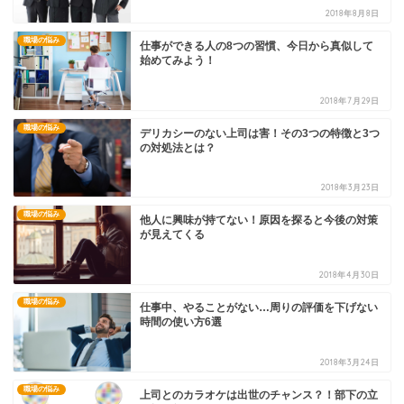
2018年8月8日
職場の悩み
仕事ができる人の8つの習慣、今日から真似して
始めてみよう！
2018年7月29日
職場の悩み
デリカシーのない上司は害！その3つの特徴と3つ
の対処法とは？
2018年3月23日
職場の悩み
他人に興味が持てない！原因を探ると今後の対策
が見えてくる
2018年4月30日
職場の悩み
仕事中、やることがない…周りの評価を下げない
時間の使い方6選
2018年3月24日
職場の悩み
上司とのカラオケは出世のチャンス？！部下の立