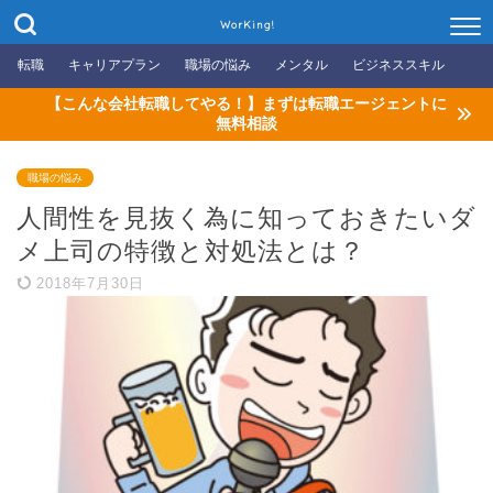
WorKing!
転職
キャリアプラン
職場の悩み
メンタル
ビジネススキル
【こんな会社転職してやる！】まずは転職エージェントに
無料相談
職場の悩み
人間性を見抜く為に知っておきたいダ
メ上司の特徴と対処法とは？
2018年7月30日