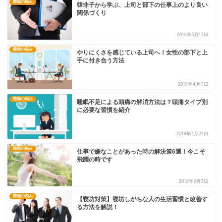
職場の悩み
韓非子から学ぶ、上司と部下の仕事上のより良い
関係づくり
2018年3月13日
職場の悩み
やりにくさを感じている上司へ！女性の部下と上
手に付き合う方法
2018年4月7日
職場の悩み
睡眠不足による頭痛の解消方法は？頭痛タイプ別
に必要な習慣を紹介
2018年3月23日
職場の悩み
仕事で嫌なことがあった時の解決策6選！今こそ
飛躍の時です
2018年3月3日
職場の悩み
【寝坊対策】寝坊しがちな人の生活習慣と改善す
る方法を解説！