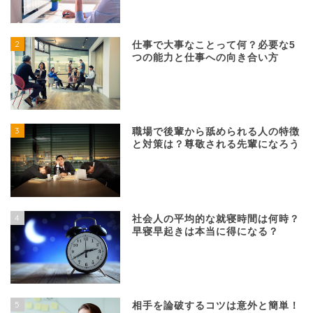
2
仕事で大事なことって何？必要な5
つの能力と仕事への向き合い方
3
職場で後輩から舐められる人の特徴
と対策は？尊敬される先輩になろう
4
社会人の平均的な就寝時間は何時？
早寝早起きは本当に得になる？
5
相手を論破するコツは意外と簡単！