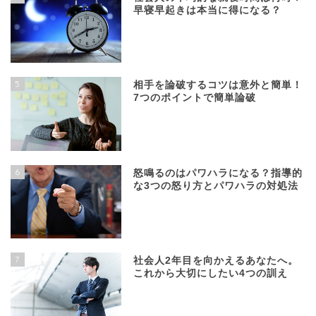
早寝早起きは本当に得になる？
5
相手を論破するコツは意外と簡単！
7つのポイントで簡単論破
6
怒鳴るのはパワハラになる？指導的
な3つの怒り方とパワハラの対処法
7
社会人2年目を向かえるあなたへ。
これから大切にしたい4つの訓え