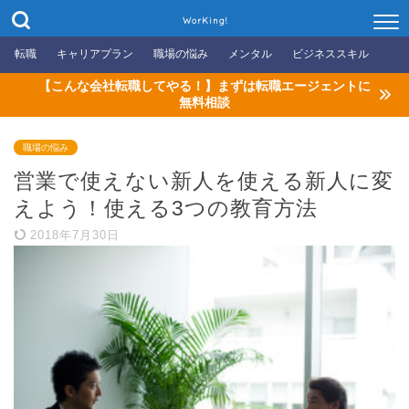
WorKing!
転職
キャリアプラン
職場の悩み
メンタル
ビジネススキル
【こんな会社転職してやる！】まずは転職エージェントに
無料相談
職場の悩み
営業で使えない新人を使える新人に変
えよう！使える3つの教育方法
2018年7月30日