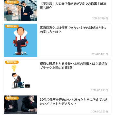
職場の悩み
【要注意】大丈夫？働き過ぎの3つの原因！解決
策も紹介
2018年7月6日
職場の悩み
真面目系クズは仕事できない？その対処法と5つ
の直し方とは？
2018年3月21日
職場の悩み
横柄な態度をとる社長や上司の特徴とは？適切な
ブラック上司の対策3選
2018年3月23日
職場の悩み
20代で仕事を辞めたいと思ったときに考えておき
たいメリットとデメリット
2018年3月23日