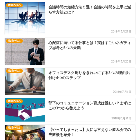
職場の悩み
会議時間の短縮方法５選！会議の時間を上手に減
らす方法とは？
2018年3月29日
職場の悩み
心配症に向いてる仕事とは？実はすごいネガティ
ブ思考と5つの天職
2018年3月23日
職場の悩み
オフィスデスク周りをきれいにする3つの理由|片
付け4つのステップ
2018年7月1日
職場の悩み
部下のコミュニケーション育成は難しい？まずは
この3つから教えよう
2018年3月21日
職場の悩み
【やってしまった…】人には言えない飲み会での
失敗談を紹介！