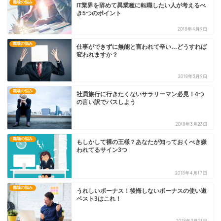
職場の悩み
IT業界を辞めて異業種に転職したい人が考えるべ
き5つのポイント
2018年4月9日
職場の悩み
仕事ができずに無能と言われて辛い…どうすれば
変われますか？
2018年3月9日
職場の悩み
社員旅行に行きたくないサラリーマン必見！4つ
の言い訳でパスしよう
2018年3月23日
職場の悩み
もしかして裸の王様？あなたが知っておくべき嫌
われてるサイン3つ
2018年4月17日
職場の悩み
うれしいボーナス！後悔しないボーナスの使い道
ベスト3はこれ！
2018年3月21日