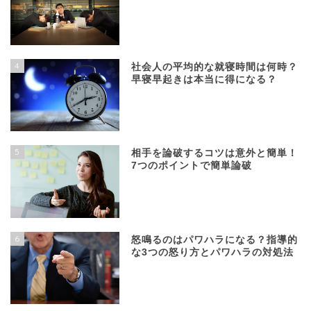
4
社会人の平均的な就寝時間は何時？
早寝早起きは本当に得になる？
5
相手を論破するコツは意外と簡単！
7つのポイントで簡単論破
6
怒鳴るのはパワハラになる？指導的
な3つの怒り方とパワハラの対処法