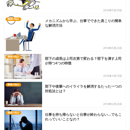
2018年3月29日
職場の悩み
メカニズムから学ぶ、仕事でできた肩こりの簡単
な解消方法
2018年3月22日
職場の悩み
部下の成長は上司次第で変わる？部下を潰す上司
が持つ4つの特徴
2018年4月13日
職場の悩み
部下や後輩へのイライラを解消するたった一つの
対処法とは？
2018年2月26日
職場の悩み
仕事を持ち帰らないと仕事が終わらない…でもこ
れっていいことなの？