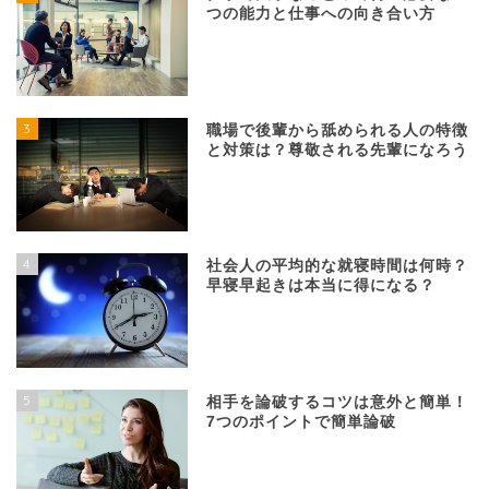
つの能力と仕事への向き合い方
3
職場で後輩から舐められる人の特徴
と対策は？尊敬される先輩になろう
4
社会人の平均的な就寝時間は何時？
早寝早起きは本当に得になる？
5
相手を論破するコツは意外と簡単！
7つのポイントで簡単論破