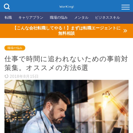
WorKing!
転職
キャリアプラン
職場の悩み
メンタル
ビジネススキル
【こんな会社転職してやる！】まずは転職エージェントに
無料相談
職場の悩み
仕事で時間に追われないための事前対
策集。オススメの方法6選
2018年8月15日