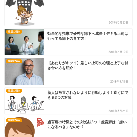
2018年3月23日
職場の悩み
効果的な指導で優秀な部下へ成長！デキる上司は
行ってる部下の育て方！
2018年4月10日
職場の悩み
【あたりがキツイ】厳しい上司の心理と上手な付
き合い方を紹介！
2018年8月9日
職場の悩み
新人は放置されないように行動しよう！直ぐにで
きる3つの対策
2018年3月24日
職場の悩み
虚言癖の特徴とその対処法3つ！虚言癖は「嫌い
になるべき」なのか？