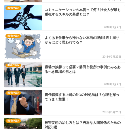
職場の悩み
コミュニケーションの本質って何？社会人が最も
重視するスキルの基礎とは？
2018年3月9日
職場の悩み
よくある仕事から帰れない本当の理由5選！周り
からはどう思われてる？
2018年3月23日
職場の悩み
職場の挨拶って必要？磐田市役所の事例にみるあ
るべき職場の形とは
2018年3月9日
職場の悩み
責任転嫁する上司の5つの対処法は？心理を探っ
てうまく撃退！
2018年3月23日
職場の悩み
被害妄想の治し方とは？円滑な人間関係のための
対応5選