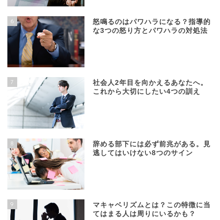
6
怒鳴るのはパワハラになる？指導的
な3つの怒り方とパワハラの対処法
7
社会人2年目を向かえるあなたへ。
これから大切にしたい4つの訓え
8
辞める部下には必ず前兆がある。見
逃してはいけない8つのサイン
9
マキャベリズムとは？この特徴に当
てはまる人は周りにいるかも？