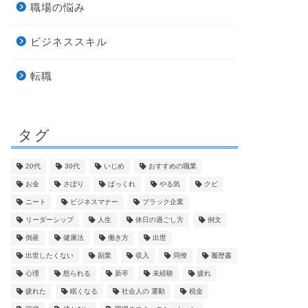
職場の悩み
ビジネススキル
転職
タグ
20代
30代
いじめ
おすすめの職業
お金
さぼり
ばっくれ
やる気
クビ
ニート
ビジネスマナー
ブラック企業
リーダーシップ
人生
休日の過ごし方
例文
倒産
健康法
働き方
出世
出世したくない
副業
収入
同僚
履歴書
心理
怒られる
新卒
未経験
疲れ
疲れた
眠くなる
社会人の 運動
税金