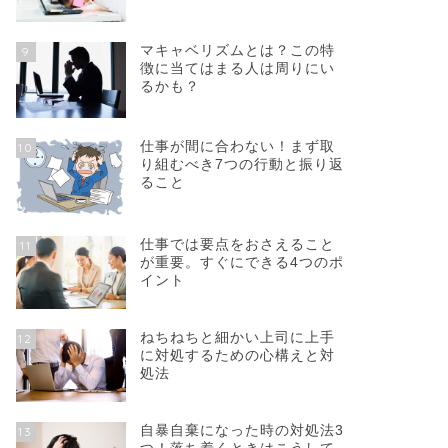
マキャベリズムとは？この特
9
徴に当てはまる人は周りにい
るかも？
仕事が間に合わない！まず取
10
り組むべき7つの行動と振り返
ること
仕事では要点をおさえること
11
が重要。すぐにできる4つのポ
イント
ねちねちと細かい上司に上手
12
に対処するための心構えと対
処法
自暴自棄になった時の対処法3
13