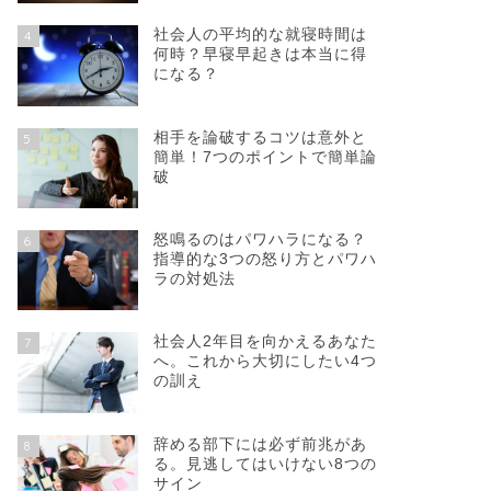
社会人の平均的な就寝時間は
4
何時？早寝早起きは本当に得
になる？
相手を論破するコツは意外と
5
簡単！7つのポイントで簡単論
破
怒鳴るのはパワハラになる？
6
指導的な3つの怒り方とパワハ
ラの対処法
社会人2年目を向かえるあなた
7
へ。これから大切にしたい4つ
の訓え
辞める部下には必ず前兆があ
8
る。見逃してはいけない8つの
サイン