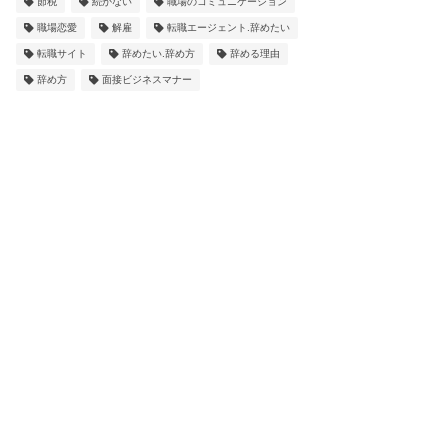
節税
続かない
職場のコミュニケーション
職場恋愛
解雇
転職エージェント.辞めたい
転職サイト
辞めたい.辞め方
辞める理由
辞め方
面接ビジネスマナー