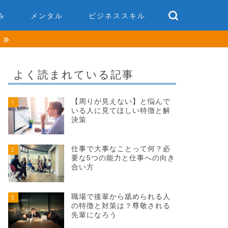
み
メンタル
ビジネススキル
談
よく読まれている記事
【周りが見えない】と悩んで
1
いる人に見てほしい特徴と解
決策
仕事で大事なことって何？必
2
要な5つの能力と仕事への向き
合い方
職場で後輩から舐められる人
3
の特徴と対策は？尊敬される
先輩になろう