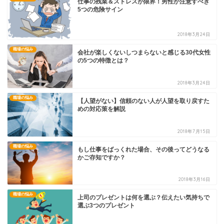
仕事の残業＆ストレスが限界！男性が注意すべき
5つの危険サイン
2018年3月24日
職場の悩み
会社が楽しくないしつまらないと感じる30代女性
の5つの特徴とは？
2018年3月24日
職場の悩み
【人望がない】信頼のない人が人望を取り戻すた
めの対応策を解説
2018年7月15日
職場の悩み
もし仕事をばっくれた場合、その後ってどうなる
かご存知ですか？
2018年3月16日
職場の悩み
上司のプレゼントは何を選ぶ？伝えたい気持ちで
選ぶ3つのプレゼント