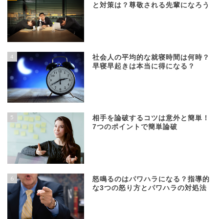
と対策は？尊敬される先輩になろう
4
社会人の平均的な就寝時間は何時？
早寝早起きは本当に得になる？
5
相手を論破するコツは意外と簡単！
7つのポイントで簡単論破
6
怒鳴るのはパワハラになる？指導的
な3つの怒り方とパワハラの対処法