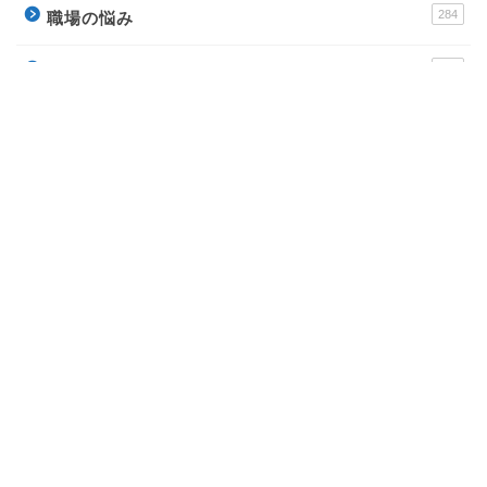
284
職場の悩み
256
ビジネススキル
178
転職
運営サイト
派遣アンテナ – おすすめ派遣会社と派遣社員のイロ
ハ
Town Baito – おすすめアルバイトの評判サイト
ウラソエ – 無料で毎日楽しめる占いサイト