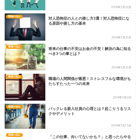
2018年3月22日
職場の悩み
対人恐怖症の人との接し方3選！対人恐怖症にな
る原因や接し方の基本
2018年3月21日
職場の悩み
将来の仕事の不安はお金の不安！解決の為に知る
べき3つの事とは？
2018年3月21日
職場の悩み
職場の人間関係が最悪！ストレスフルな環境がも
たらすたった一つの未来
2018年3月2日
職場の悩み
バックレる新入社員の心理とは？起こりうるリス
クやデメリット
2018年3月15日
職場の悩み
「この仕事、向いてないかも？」と思ったらやる