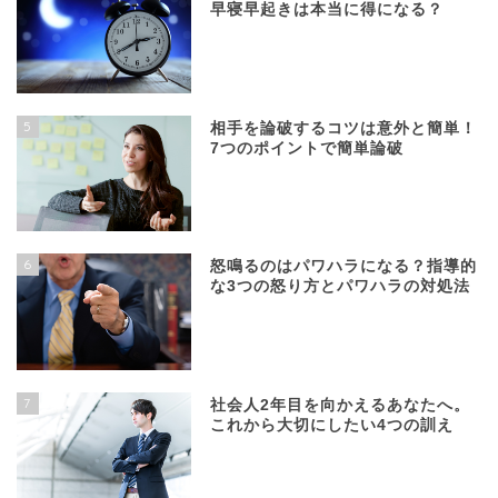
早寝早起きは本当に得になる？
5
相手を論破するコツは意外と簡単！
7つのポイントで簡単論破
6
怒鳴るのはパワハラになる？指導的
な3つの怒り方とパワハラの対処法
7
社会人2年目を向かえるあなたへ。
これから大切にしたい4つの訓え