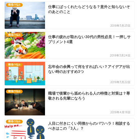
職場の悩み
仕事にばっくれたらどうなる？意外と知らないそ
のあとのこと
2018年3月23日
職場の悩み
仕事の疲れが取れない30代の男性必見！一押しサ
プリメント4選
2018年3月24日
職場の悩み
忘年会の余興って何をすればいい？アイデアが出
ない時のおすすめ3つ
2018年3月22日
職場の悩み
職場で後輩から舐められる人の特徴と対策は？尊
敬される先輩になろう
2018年4月18日
職場の悩み
人目に付きにくい同僚からのパワハラ！相談する
べきはこの「3人」？