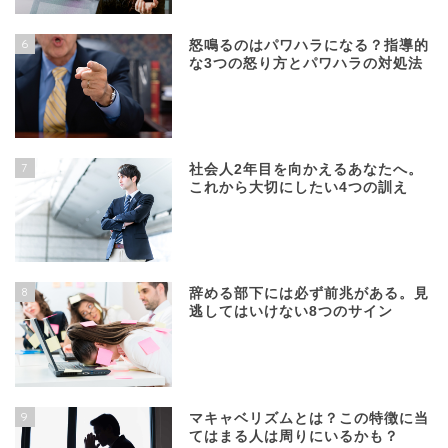
6
怒鳴るのはパワハラになる？指導的
な3つの怒り方とパワハラの対処法
7
社会人2年目を向かえるあなたへ。
これから大切にしたい4つの訓え
8
辞める部下には必ず前兆がある。見
逃してはいけない8つのサイン
9
マキャベリズムとは？この特徴に当
てはまる人は周りにいるかも？