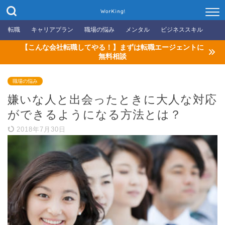
WorKing!
転職
キャリアプラン
職場の悩み
メンタル
ビジネススキル
【こんな会社転職してやる！】まずは転職エージェントに
無料相談
職場の悩み
嫌いな人と出会ったときに大人な対応
ができるようになる方法とは？
2018年7月30日