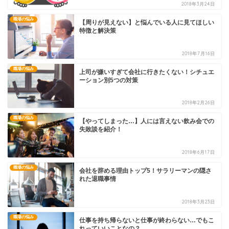
2018年3月24日
職場の悩み
【周りが見えない】と悩んでいる人に見てほしい
特徴と解決策
2018年7月16日
職場の悩み
上司が嫌いすぎて会社に行きたくない！シチュエ
ーション別5つの対策
2018年2月26日
職場の悩み
【やってしまった…】人には言えない飲み会での
失敗談を紹介！
2018年6月17日
職場の悩み
会社を辞める理由トップ5！サラリーマンの隠さ
れた退職事情
2018年3月23日
職場の悩み
仕事を持ち帰らないと仕事が終わらない…でもこ
れっていいことなの？