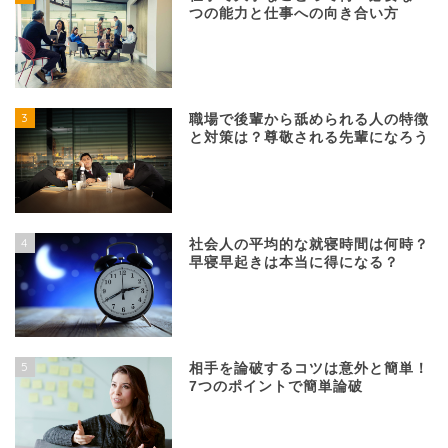
つの能力と仕事への向き合い方
3
職場で後輩から舐められる人の特徴
と対策は？尊敬される先輩になろう
4
社会人の平均的な就寝時間は何時？
早寝早起きは本当に得になる？
5
相手を論破するコツは意外と簡単！
7つのポイントで簡単論破