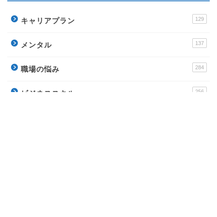
129
キャリアプラン
137
メンタル
284
職場の悩み
256
ビジネススキル
178
転職
運営サイト
派遣アンテナ – おすすめ派遣会社と派遣社員のイロ
ハ