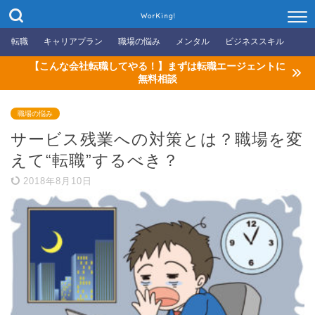
WorKing!
転職
キャリアプラン
職場の悩み
メンタル
ビジネススキル
【こんな会社転職してやる！】まずは転職エージェントに
無料相談
職場の悩み
サービス残業への対策とは？職場を変
えて“転職”するべき？
2018年8月10日