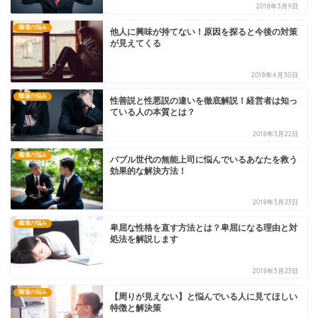
2018年3月9日
職場の悩み
他人に興味が持てない！原因を探ると今後の対策
が見えてくる
2018年4月30日
職場の悩み
性善説と性悪説の違いを徹底解説！経営者は知っ
ている人の本質とは？
2018年3月22日
職場の悩み
バブル世代の無能上司に悩んでいるあなたを救う
効果的な解決方法！
2018年3月23日
職場の悩み
卑屈な性格を直す方法とは？卑屈になる理由と対
処法を解説します
2018年3月23日
職場の悩み
【周りが見えない】と悩んでいる人に見てほしい
特徴と解決策