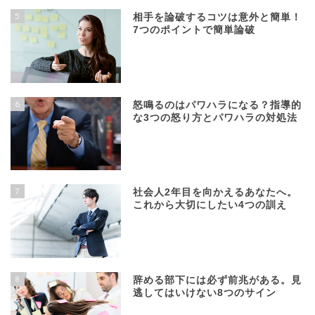
5
相手を論破するコツは意外と簡単！
7つのポイントで簡単論破
6
怒鳴るのはパワハラになる？指導的
な3つの怒り方とパワハラの対処法
7
社会人2年目を向かえるあなたへ。
これから大切にしたい4つの訓え
8
辞める部下には必ず前兆がある。見
逃してはいけない8つのサイン