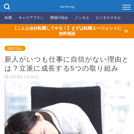
WorKing!
転職
キャリアプラン
職場の悩み
メンタル
ビジネススキル
【こんな会社転職してやる！】まずは転職エージェントに
無料相談
職場の悩み
新人がいつも仕事に自信がない理由と
は？立派に成長する5つの取り組み
2018年7月30日