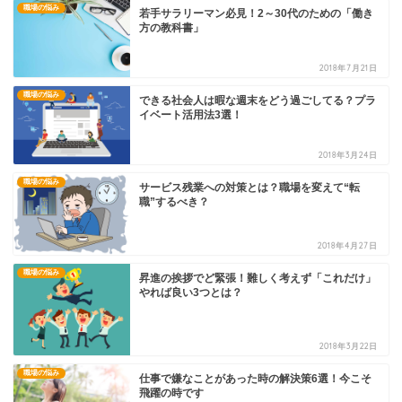
職場の悩み
若手サラリーマン必見！2～30代のための「働き
方の教科書」
2018年7月21日
職場の悩み
できる社会人は暇な週末をどう過ごしてる？プラ
イベート活用法3選！
2018年3月24日
職場の悩み
サービス残業への対策とは？職場を変えて“転
職”するべき？
2018年4月27日
職場の悩み
昇進の挨拶でど緊張！難しく考えず「これだけ」
やれば良い3つとは？
2018年3月22日
職場の悩み
仕事で嫌なことがあった時の解決策6選！今こそ
飛躍の時です