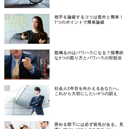
5
相手を論破するコツは意外と簡単！
7つのポイントで簡単論破
6
怒鳴るのはパワハラになる？指導的
な3つの怒り方とパワハラの対処法
7
社会人2年目を向かえるあなたへ。
これから大切にしたい4つの訓え
8
辞める部下には必ず前兆がある。見