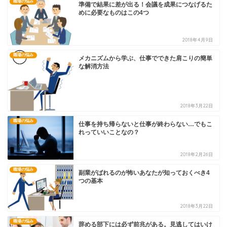
職場の悩み
準備で結果に差が出る！会議を成果につなげるた
めに必要なものはこの4つ
2018年4月9日
職場の悩み
メカニズムから学ぶ、仕事でできた肩こりの簡単
な解消方法
2018年3月22日
職場の悩み
仕事を持ち帰らないと仕事が終わらない…でもこ
れっていいことなの？
2018年2月26日
職場の悩み
副業がばれるのが怖いあなたが知っておくべき4
つの基本
2018年3月22日
職場の悩み
辞める部下には必ず前兆がある。見逃してはいけ