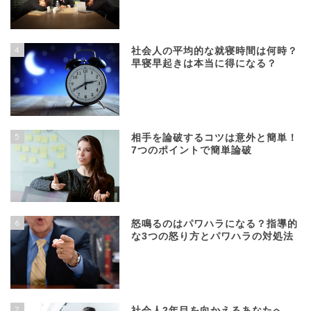
4
社会人の平均的な就寝時間は何時？
早寝早起きは本当に得になる？
5
相手を論破するコツは意外と簡単！
7つのポイントで簡単論破
6
怒鳴るのはパワハラになる？指導的
な3つの怒り方とパワハラの対処法
7
社会人2年目を向かえるあなたへ。