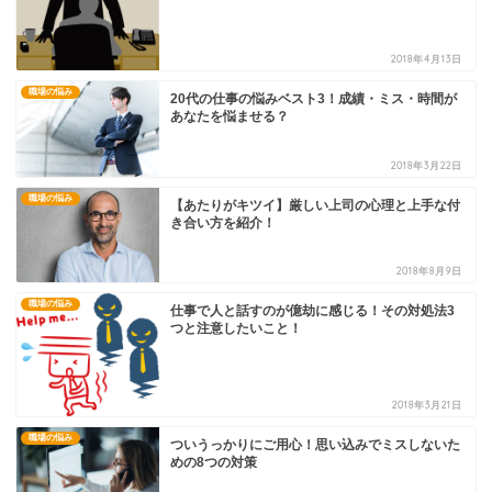
2018年4月13日
職場の悩み
20代の仕事の悩みベスト3！成績・ミス・時間が
あなたを悩ませる？
2018年3月22日
職場の悩み
【あたりがキツイ】厳しい上司の心理と上手な付
き合い方を紹介！
2018年8月9日
職場の悩み
仕事で人と話すのが億劫に感じる！その対処法3
つと注意したいこと！
2018年3月21日
職場の悩み
ついうっかりにご用心！思い込みでミスしないた
めの8つの対策