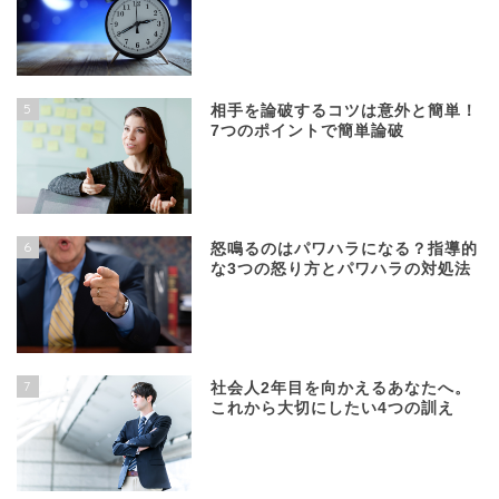
5
相手を論破するコツは意外と簡単！
7つのポイントで簡単論破
6
怒鳴るのはパワハラになる？指導的
な3つの怒り方とパワハラの対処法
7
社会人2年目を向かえるあなたへ。
これから大切にしたい4つの訓え