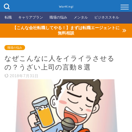
WorKing!
転職
キャリアプラン
職場の悩み
メンタル
ビジネススキル
【こんな会社転職してやる！】まずは転職エージェントに
無料相談
職場の悩み
なぜこんなに人をイライラさせる
の？うざい上司の言動８選
2018年7月31日