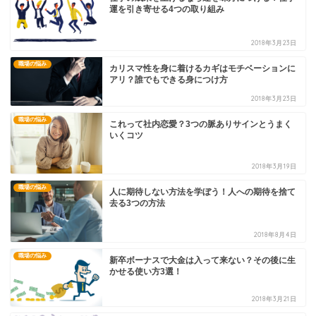
運を引き寄せる4つの取り組み
2018年3月23日
職場の悩み
カリスマ性を身に着けるカギはモチベーションに
アリ？誰でもできる身につけ方
2018年3月23日
職場の悩み
これって社内恋愛？3つの脈ありサインとうまく
いくコツ
2018年3月19日
職場の悩み
人に期待しない方法を学ぼう！人への期待を捨て
去る3つの方法
2018年8月4日
職場の悩み
新卒ボーナスで大金は入って来ない？その後に生
かせる使い方3選！
2018年3月21日