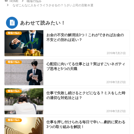
HOME
職場の悩み
なぜこんなに人をイライラさせるの？うざい上司の言動８選
あわせて読みたい！
職場の悩み
お金の不安の解消法3つ！これができればお金の
不安との別れは近い？
2018年3月21日
職場の悩み
心配症に向いてる仕事とは？実はすごいネガティ
ブ思考と5つの天職
2018年3月23日
職場の悩み
仕事で失敗し続けるとクビになる？ミスをした時
の適切な対処法とは？
2018年3月23日
職場の悩み
仕事を押し付けられる毎日で辛い…劇的に変わる
3つの取り組みを解説！