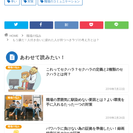
辛い
対策
職場のコミュニケーション
HOME
職場の悩み
もう嫌だ！人付き合いに疲れた人が持つべき“5つ”の考え方とは？
あわせて読みたい！
職場の悩み
これってセクハラ？セクハラの定義と2種類のセ
クハラとは何？
2018年3月22日
職場の悩み
職場の雰囲気に馴染めない要因とは？よい環境を
手に入れるたった一つの対策
2018年2月26日
職場の悩み
パワハラに負けない為の証拠を準備したい！録画