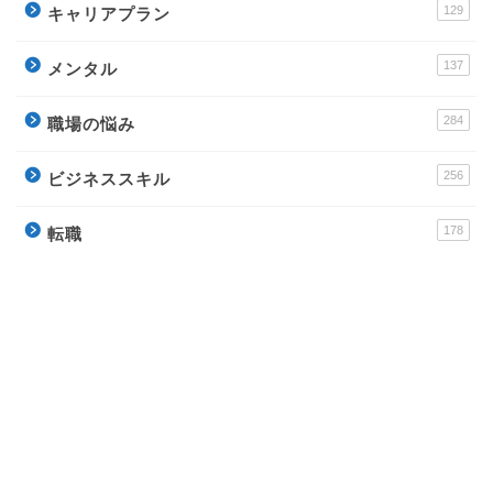
129
キャリアプラン
137
メンタル
284
職場の悩み
256
ビジネススキル
178
転職
運営サイト
派遣アンテナ – おすすめ派遣会社と派遣社員のイロ
ハ
Town Baito – おすすめアルバイトの評判サイト