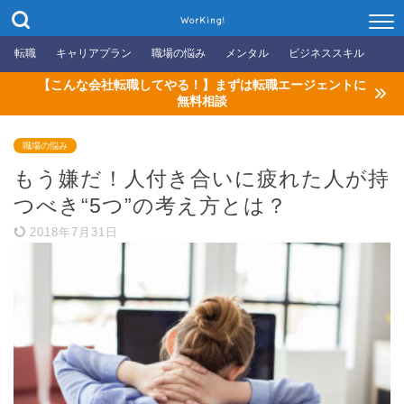
WorKing!
転職
キャリアプラン
職場の悩み
メンタル
ビジネススキル
【こんな会社転職してやる！】まずは転職エージェントに
無料相談
職場の悩み
もう嫌だ！人付き合いに疲れた人が持
つべき“5つ”の考え方とは？
2018年7月31日