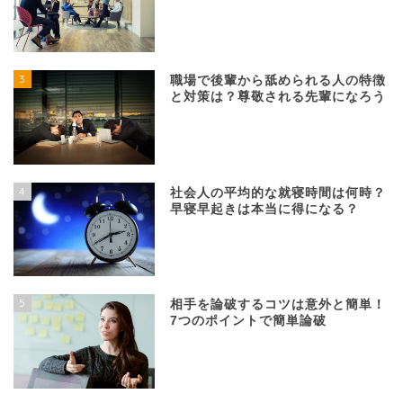
3
職場で後輩から舐められる人の特徴
と対策は？尊敬される先輩になろう
4
社会人の平均的な就寝時間は何時？
早寝早起きは本当に得になる？
5
相手を論破するコツは意外と簡単！
7つのポイントで簡単論破