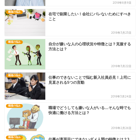
2018年8月9日
職場の悩み
在宅で副業したい！会社にバレないためにすべき
こと
2018年3月23日
職場の悩み
自分が嫌いな人の心理状況や特徴とは？克服する
方法とは？
2018年3月22日
職場の悩み
仕事のできないことで悩む新入社員必見！上司に
見直される5つの言動
2018年3月24日
職場の悩み
職場でどうしても嫌いな人がいる…そんな時でも
快適に働ける方法とは？
2018年2月26日
職場の悩み
仕事が真面目にできないダメ人間の特徴とは？3