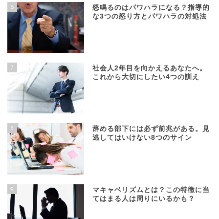
6
怒鳴るのはパワハラになる？指導的
な3つの怒り方とパワハラの対処法
7
社会人2年目を向かえるあなたへ。
これから大切にしたい4つの訓え
8
辞める部下には必ず前兆がある。見
逃してはいけない8つのサイン
9
マキャベリズムとは？この特徴に当
てはまる人は周りにいるかも？