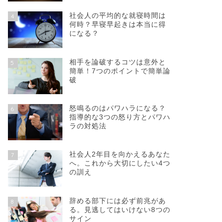
社会人の平均的な就寝時間は
4
何時？早寝早起きは本当に得
になる？
相手を論破するコツは意外と
5
簡単！7つのポイントで簡単論
破
怒鳴るのはパワハラになる？
6
指導的な3つの怒り方とパワハ
ラの対処法
社会人2年目を向かえるあなた
7
へ。これから大切にしたい4つ
の訓え
辞める部下には必ず前兆があ
8
る。見逃してはいけない8つの
サイン