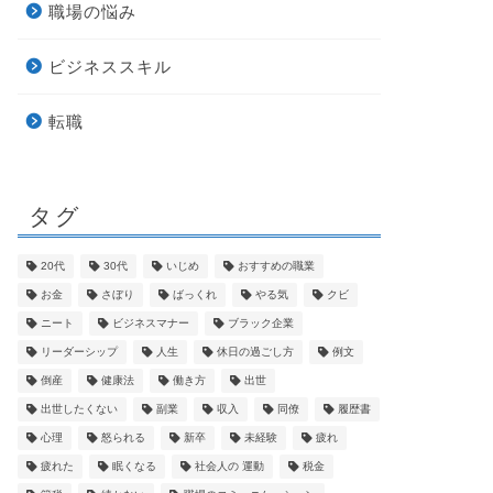
職場の悩み
ビジネススキル
転職
タグ
20代
30代
いじめ
おすすめの職業
お金
さぼり
ばっくれ
やる気
クビ
ニート
ビジネスマナー
ブラック企業
リーダーシップ
人生
休日の過ごし方
例文
倒産
健康法
働き方
出世
出世したくない
副業
収入
同僚
履歴書
心理
怒られる
新卒
未経験
疲れ
疲れた
眠くなる
社会人の 運動
税金