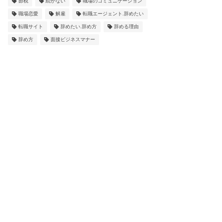
節税
続かない
職場のコミュニケーション
職場恋愛
解雇
転職エージェント.辞めたい
転職サイト
辞めたい.辞め方
辞める理由
辞め方
面接ビジネスマナー