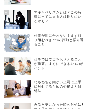
マキャベリズムとは？この特
9
徴に当てはまる人は周りにい
るかも？
仕事が間に合わない！まず取
10
り組むべき7つの行動と振り返
ること
仕事では要点をおさえること
11
が重要。すぐにできる4つのポ
イント
ねちねちと細かい上司に上手
12
に対処するための心構えと対
処法
自暴自棄になった時の対処法3
13