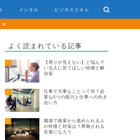
み
メンタル
ビジネススキル
談
よく読まれている記事
【周りが見えない】と悩んで
1
いる人に見てほしい特徴と解
決策
仕事で大事なことって何？必
2
要な5つの能力と仕事への向き
合い方
職場で後輩から舐められる人
3
の特徴と対策は？尊敬される
先輩になろう