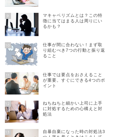
マキャベリズムとは？この特
9
徴に当てはまる人は周りにい
るかも？
仕事が間に合わない！まず取
10
り組むべき7つの行動と振り返
ること
仕事では要点をおさえること
11
が重要。すぐにできる4つのポ
イント
ねちねちと細かい上司に上手
12
に対処するための心構えと対
処法
自暴自棄になった時の対処法3
13