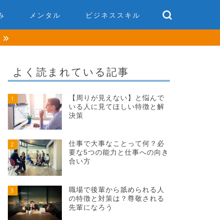
み
メンタル
ビジネススキル
談
よく読まれている記事
【周りが見えない】と悩んで
1
いる人に見てほしい特徴と解
決策
仕事で大事なことって何？必
2
要な5つの能力と仕事への向き
合い方
職場で後輩から舐められる人
3
の特徴と対策は？尊敬される
先輩になろう