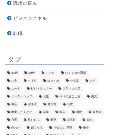
職場の悩み
ビジネススキル
転職
タグ
20代
30代
いじめ
おすすめの職業
お金
さぼり
ばっくれ
やる気
クビ
ニート
ビジネスマナー
ブラック企業
リーダーシップ
人生
休日の過ごし方
例文
倒産
健康法
働き方
出世
出世したくない
副業
収入
同僚
履歴書
心理
怒られる
新卒
未経験
疲れ
疲れた
眠くなる
社会人の 運動
税金