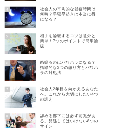
社会人の平均的な就寝時間は
4
何時？早寝早起きは本当に得
になる？
相手を論破するコツは意外と
5
簡単！7つのポイントで簡単論
破
怒鳴るのはパワハラになる？
6
指導的な3つの怒り方とパワハ
ラの対処法
社会人2年目を向かえるあなた
7
へ。これから大切にしたい4つ
の訓え
辞める部下には必ず前兆があ
8
る。見逃してはいけない8つの
サイン