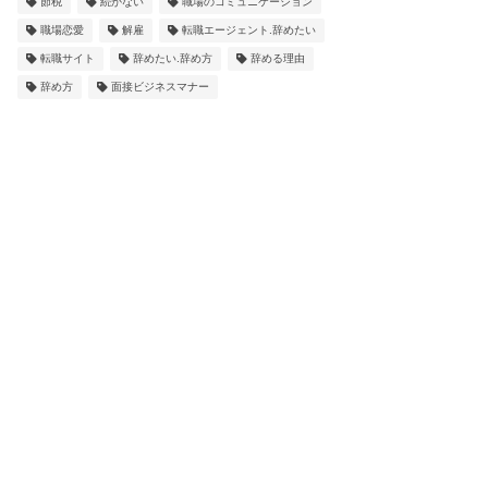
節税
続かない
職場のコミュニケーション
職場恋愛
解雇
転職エージェント.辞めたい
転職サイト
辞めたい.辞め方
辞める理由
辞め方
面接ビジネスマナー