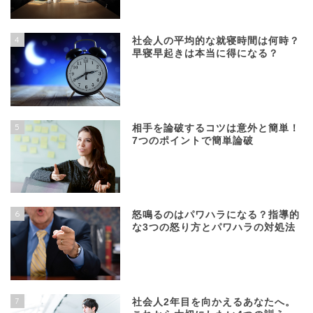
4
社会人の平均的な就寝時間は何時？
早寝早起きは本当に得になる？
5
相手を論破するコツは意外と簡単！
7つのポイントで簡単論破
6
怒鳴るのはパワハラになる？指導的
な3つの怒り方とパワハラの対処法
7
社会人2年目を向かえるあなたへ。