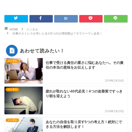
HOME
メンタル
仕事のストレスが辛いときの5つの心理状態は？サラリーマン必見！
あわせて読みたい！
メンタル
仕事で受ける責任の重さに悩むあなたへ。その責
任の本当の意味をお伝えします
2018年2月26日
メンタル
疲れが取れない40代必見！4つの改善策ですっき
り朝を迎えよう
2018年3月29日
メンタル
あなたの自信を取り戻す5つの考え方！絶対にで
きる方法を解説します！