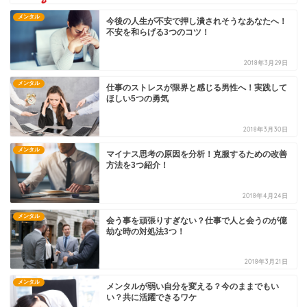
メンタル
今後の人生が不安で押し潰されそうなあなたへ！
不安を和らげる3つのコツ！
2018年3月29日
メンタル
仕事のストレスが限界と感じる男性へ！実践して
ほしい5つの勇気
2018年3月30日
メンタル
マイナス思考の原因を分析！克服するための改善
方法を3つ紹介！
2018年4月24日
メンタル
会う事を頑張りすぎない？仕事で人と会うのが億
劫な時の対処法3つ！
2018年3月21日
メンタル
メンタルが弱い自分を変える？今のままでもい
い？共に活躍できるワケ