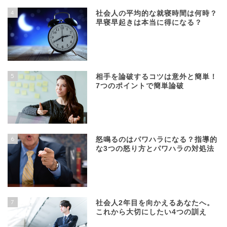
4
社会人の平均的な就寝時間は何時？
早寝早起きは本当に得になる？
5
相手を論破するコツは意外と簡単！
7つのポイントで簡単論破
6
怒鳴るのはパワハラになる？指導的
な3つの怒り方とパワハラの対処法
7
社会人2年目を向かえるあなたへ。
これから大切にしたい4つの訓え