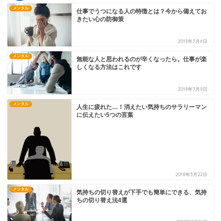
メンタル
仕事でうつになる人の特徴とは？今から備えてお
きたい心の防御策
2018年3月6日
メンタル
無能な人と思われるのが辛くなったら。仕事が楽
しくなる方法はこれです
2018年3月9日
メンタル
人生に疲れた…！消えたい気持ちのサラリーマン
に伝えたい5つの言葉
2018年3月22日
メンタル
気持ちの切り替えが下手でも簡単にできる、気持
ちの切り替え法4選