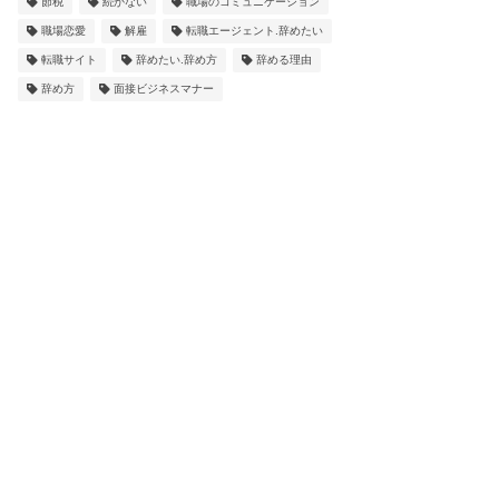
節税
続かない
職場のコミュニケーション
職場恋愛
解雇
転職エージェント.辞めたい
転職サイト
辞めたい.辞め方
辞める理由
辞め方
面接ビジネスマナー