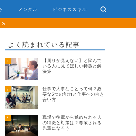
み
メンタル
ビジネススキル
談
よく読まれている記事
【周りが見えない】と悩んで
1
いる人に見てほしい特徴と解
決策
仕事で大事なことって何？必
2
要な5つの能力と仕事への向き
合い方
職場で後輩から舐められる人
3
の特徴と対策は？尊敬される
先輩になろう