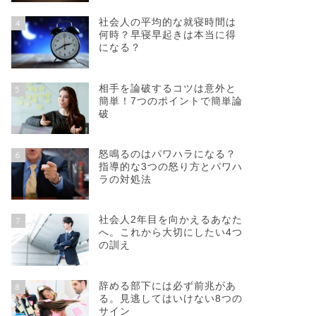
社会人の平均的な就寝時間は
4
何時？早寝早起きは本当に得
になる？
相手を論破するコツは意外と
5
簡単！7つのポイントで簡単論
破
怒鳴るのはパワハラになる？
6
指導的な3つの怒り方とパワハ
ラの対処法
社会人2年目を向かえるあなた
7
へ。これから大切にしたい4つ
の訓え
辞める部下には必ず前兆があ
8
る。見逃してはいけない8つの
サイン