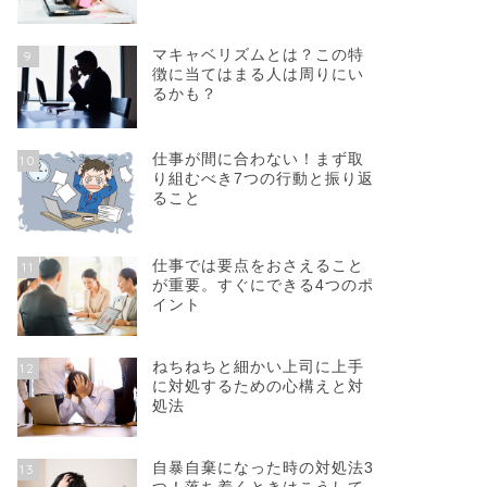
マキャベリズムとは？この特
9
徴に当てはまる人は周りにい
るかも？
仕事が間に合わない！まず取
10
り組むべき7つの行動と振り返
ること
仕事では要点をおさえること
11
が重要。すぐにできる4つのポ
イント
ねちねちと細かい上司に上手
12
に対処するための心構えと対
処法
自暴自棄になった時の対処法3
13