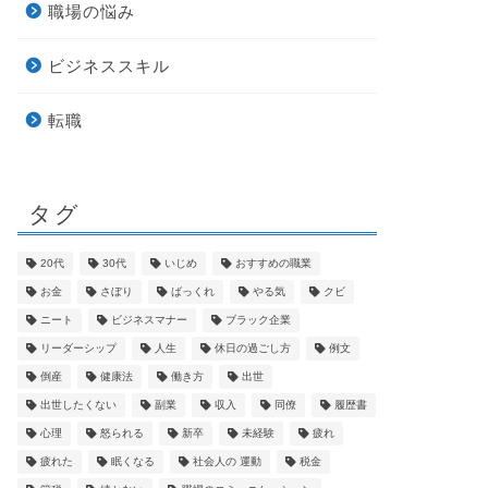
職場の悩み
ビジネススキル
転職
タグ
20代
30代
いじめ
おすすめの職業
お金
さぼり
ばっくれ
やる気
クビ
ニート
ビジネスマナー
ブラック企業
リーダーシップ
人生
休日の過ごし方
例文
倒産
健康法
働き方
出世
出世したくない
副業
収入
同僚
履歴書
心理
怒られる
新卒
未経験
疲れ
疲れた
眠くなる
社会人の 運動
税金