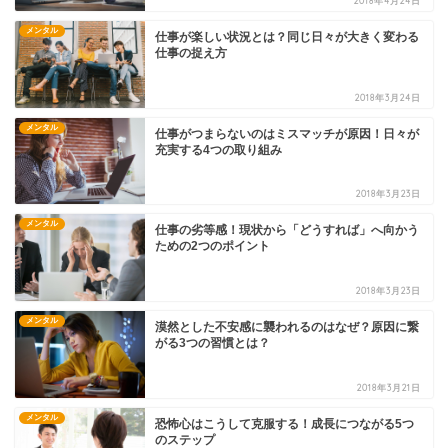
2018年4月24日
メンタル
仕事が楽しい状況とは？同じ日々が大きく変わる
仕事の捉え方
2018年3月24日
メンタル
仕事がつまらないのはミスマッチが原因！日々が
充実する4つの取り組み
2018年3月23日
メンタル
仕事の劣等感！現状から「どうすれば」へ向かう
ための2つのポイント
2018年3月23日
メンタル
漠然とした不安感に襲われるのはなぜ？原因に繋
がる3つの習慣とは？
2018年3月21日
メンタル
恐怖心はこうして克服する！成長につながる5つ
のステップ