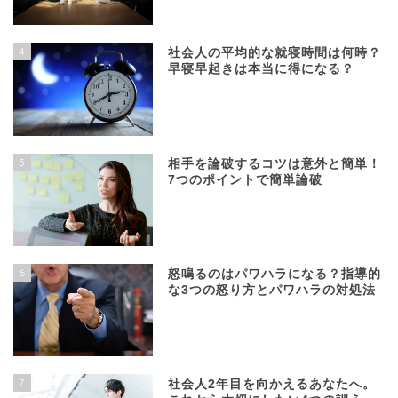
4
社会人の平均的な就寝時間は何時？
早寝早起きは本当に得になる？
5
相手を論破するコツは意外と簡単！
7つのポイントで簡単論破
6
怒鳴るのはパワハラになる？指導的
な3つの怒り方とパワハラの対処法
7
社会人2年目を向かえるあなたへ。