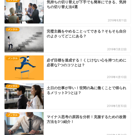
メンタル
気持ちの切り替えが下手でも簡単にできる、気持
ちの切り替え法4選
2018年8月11日
メンタル
完璧主義をやめることってできる？そもそも自分
のよさってどこにある？
2018年3月22日
メンタル
必ず目標を達成する！くじけない心を持つために
必要な7つのコツとは？
2018年4月10日
メンタル
土日の仕事が辛い！世間の為に働くことで得られ
るメリット3つとは？
2018年3月30日
メンタル
マイナス思考の原因を分析！克服するための改善
方法を3つ紹介！