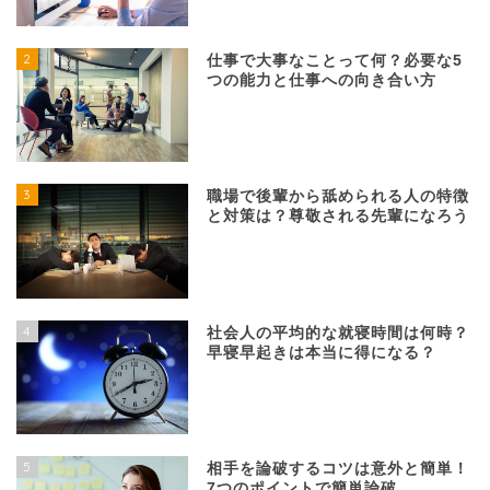
2
仕事で大事なことって何？必要な5
つの能力と仕事への向き合い方
3
職場で後輩から舐められる人の特徴
と対策は？尊敬される先輩になろう
4
社会人の平均的な就寝時間は何時？
早寝早起きは本当に得になる？
5
相手を論破するコツは意外と簡単！
7つのポイントで簡単論破