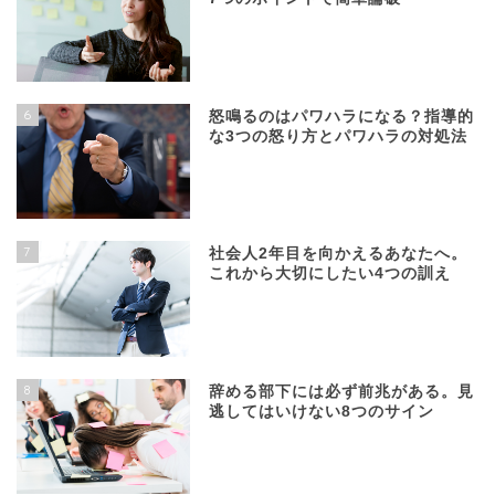
6
怒鳴るのはパワハラになる？指導的
な3つの怒り方とパワハラの対処法
7
社会人2年目を向かえるあなたへ。
これから大切にしたい4つの訓え
8
辞める部下には必ず前兆がある。見
逃してはいけない8つのサイン