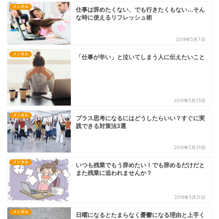
メンタル
仕事は辞めたくない、でも行きたくもない…そん
な時に使えるリフレッシュ術
2018年3月7日
メンタル
「仕事が辛い」と泣いてしまう人に伝えたいこと
2018年3月23日
メンタル
プラス思考になるにはどうしたらいい？すぐに実
践できる対策法3選
2018年3月29日
メンタル
いつも残業でもう辞めたい！でも辞めるだけだと
また残業に追われませんか？
2018年3月21日
メンタル
日曜になるとたまらなく憂鬱になる理由と上手く