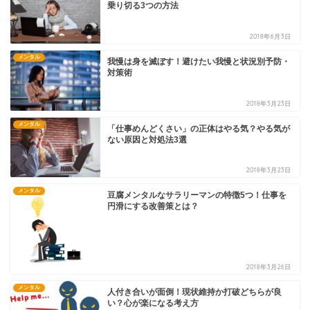
乗り切る3つの方法
2018年6月3日
メンタル
我慢は身を滅ぼす！避けたい我慢と状況別予防・
対策術
2018年3月23日
メンタル
「仕事めんどくさい」の正体はやる気？やる気が
ない原因と対処法3選
2018年3月23日
メンタル
豆腐メンタルなサラリーマンの特徴5つ！仕事を
円滑にする改善策とは？
2018年3月26日
メンタル
人付き合いが面倒！現状維持か打破どちらが良
い？心が楽になる考え方