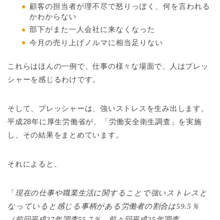
顧客の担当者が理不尽で怒りっぽく、何を言われる
かわからない
部下がまた一人会社に来なくなった
今月の売り上げノルマに相当足りない
これらはほんの一例で、仕事の様々な場面で、人はプレッ
シャーを感じるわけです。
そして、プレッシャーは、強いストレスを生み出します。
平成28年に厚生労働省が、「労働安全衛生調査」を実施
し、その結果をまとめています。
それによると、
「
現在の仕事や職業生活に関することで強いストレスと
なっていると感じる事柄がある労働者の割合は
59.5
％
（前回平成
27
年調査
55.7
％、前々回平成
25
年調査