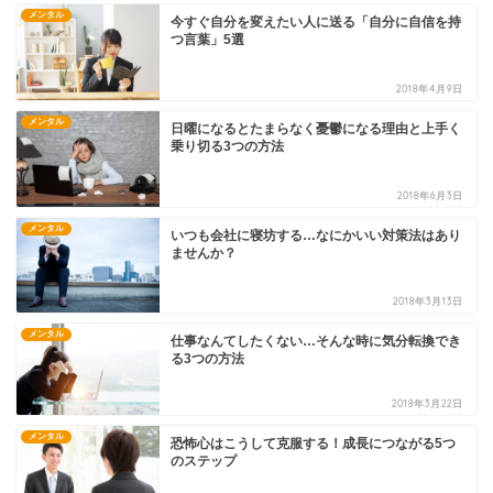
メンタル
今すぐ自分を変えたい人に送る「自分に自信を持
つ言葉」5選
2018年4月9日
メンタル
日曜になるとたまらなく憂鬱になる理由と上手く
乗り切る3つの方法
2018年6月3日
メンタル
いつも会社に寝坊する…なにかいい対策法はあり
ませんか？
2018年3月13日
メンタル
仕事なんてしたくない…そんな時に気分転換でき
る3つの方法
2018年3月22日
メンタル
恐怖心はこうして克服する！成長につながる5つ
のステップ