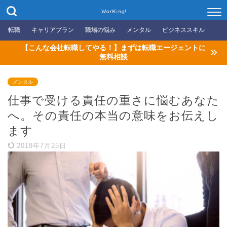
WorKing!
転職
キャリアプラン
職場の悩み
メンタル
ビジネススキル
【こんな会社転職してやる！】まずは転職エージェントに
無料相談
メンタル
仕事で受ける責任の重さに悩むあなた
へ。その責任の本当の意味をお伝えし
ます
2018年7月25日