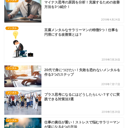
メンタル
マイナス思考の原因を分析！克服するための改善
方法を3つ紹介！
2018年4月24日
メンタル
豆腐メンタルなサラリーマンの特徴5つ！仕事を
円滑にする改善策とは？
2018年3月26日
メンタル
20代で身につけたい！失敗を恐れないメンタルを
作る3つのステップ
2018年7月17日
メンタル
プラス思考になるにはどうしたらいい？すぐに実
践できる対策法3選
2018年3月29日
メンタル
仕事の責任が重い！ストレスで悩むサラリーマン
が楽になる4つの方法