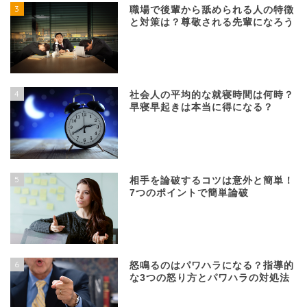
3
職場で後輩から舐められる人の特徴
と対策は？尊敬される先輩になろう
4
社会人の平均的な就寝時間は何時？
早寝早起きは本当に得になる？
5
相手を論破するコツは意外と簡単！
7つのポイントで簡単論破
6
怒鳴るのはパワハラになる？指導的
な3つの怒り方とパワハラの対処法