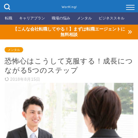
WorKing!
転職
キャリアプラン
職場の悩み
メンタル
ビジネススキル
【こんな会社転職してやる！】まずは転職エージェントに
無料相談
メンタル
恐怖心はこうして克服する！成長につ
ながる5つのステップ
2018年8月15日