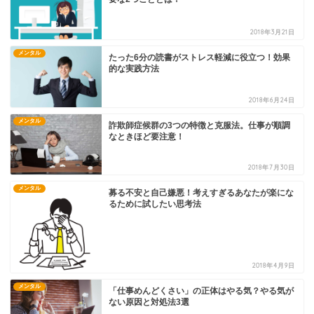
2018年3月21日
メンタル
たった6分の読書がストレス軽減に役立つ！効果
的な実践方法
2018年6月24日
メンタル
詐欺師症候群の3つの特徴と克服法。仕事が順調
なときほど要注意！
2018年7月30日
メンタル
募る不安と自己嫌悪！考えすぎるあなたが楽にな
るために試したい思考法
2018年4月9日
メンタル
「仕事めんどくさい」の正体はやる気？やる気が
ない原因と対処法3選