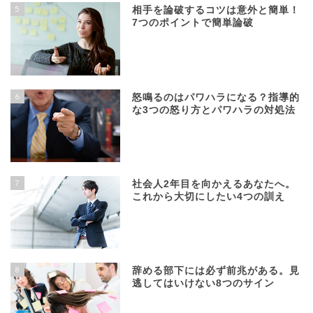
5
相手を論破するコツは意外と簡単！
7つのポイントで簡単論破
6
怒鳴るのはパワハラになる？指導的
な3つの怒り方とパワハラの対処法
7
社会人2年目を向かえるあなたへ。
これから大切にしたい4つの訓え
8
辞める部下には必ず前兆がある。見
逃してはいけない8つのサイン