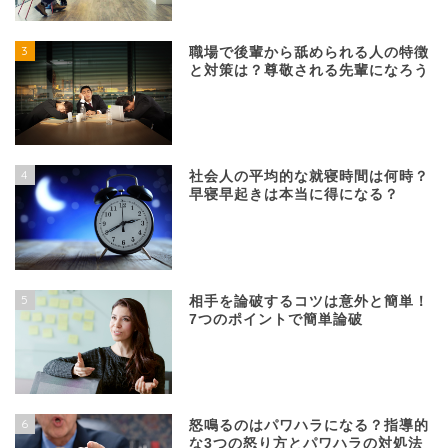
3
職場で後輩から舐められる人の特徴
と対策は？尊敬される先輩になろう
4
社会人の平均的な就寝時間は何時？
早寝早起きは本当に得になる？
5
相手を論破するコツは意外と簡単！
7つのポイントで簡単論破
6
怒鳴るのはパワハラになる？指導的
な3つの怒り方とパワハラの対処法