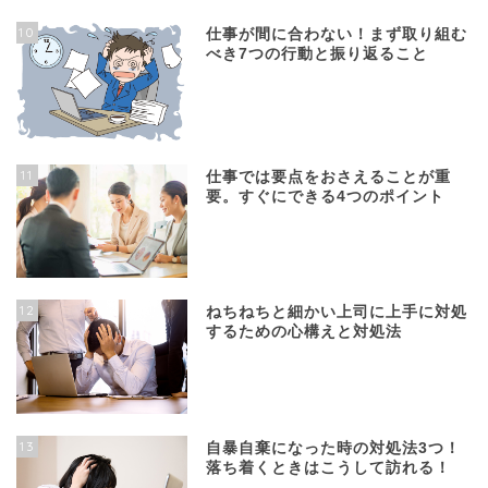
10
仕事が間に合わない！まず取り組む
べき7つの行動と振り返ること
11
仕事では要点をおさえることが重
要。すぐにできる4つのポイント
12
ねちねちと細かい上司に上手に対処
するための心構えと対処法
13
自暴自棄になった時の対処法3つ！
落ち着くときはこうして訪れる！