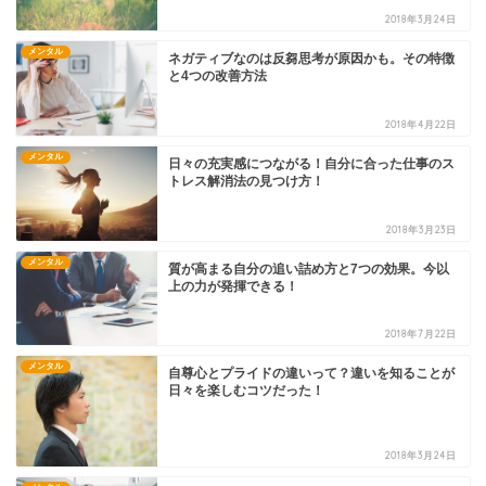
2018年3月24日
メンタル
ネガティブなのは反芻思考が原因かも。その特徴
と4つの改善方法
2018年4月22日
メンタル
日々の充実感につながる！自分に合った仕事のス
トレス解消法の見つけ方！
2018年3月23日
メンタル
質が高まる自分の追い詰め方と7つの効果。今以
上の力が発揮できる！
2018年7月22日
メンタル
自尊心とプライドの違いって？違いを知ることが
日々を楽しむコツだった！
2018年3月24日