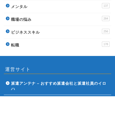
137
メンタル
284
職場の悩み
256
ビジネススキル
178
転職
運営サイト
派遣アンテナ – おすすめ派遣会社と派遣社員のイロ
ハ
Town Baito – おすすめアルバイトの評判サイト
ウラソエ – 無料で毎日楽しめる占いサイト