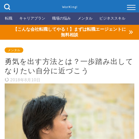
WorKing!
転職
キャリアプラン
職場の悩み
メンタル
ビジネススキル
【こんな会社転職してやる！】まずは転職エージェントに
無料相談
メンタル
勇気を出す方法とは？一歩踏み出して
なりたい自分に近づこう
2018年8月10日