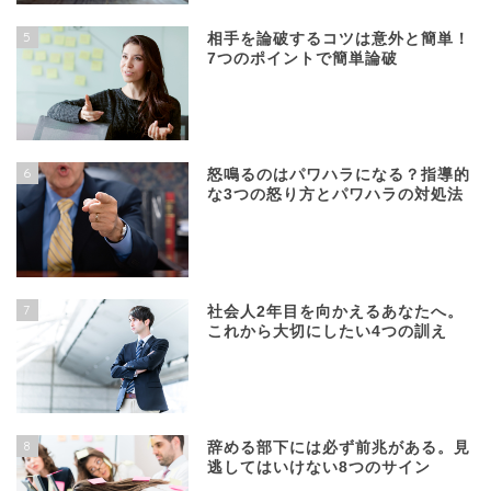
5
相手を論破するコツは意外と簡単！
7つのポイントで簡単論破
6
怒鳴るのはパワハラになる？指導的
な3つの怒り方とパワハラの対処法
7
社会人2年目を向かえるあなたへ。
これから大切にしたい4つの訓え
8
辞める部下には必ず前兆がある。見
逃してはいけない8つのサイン