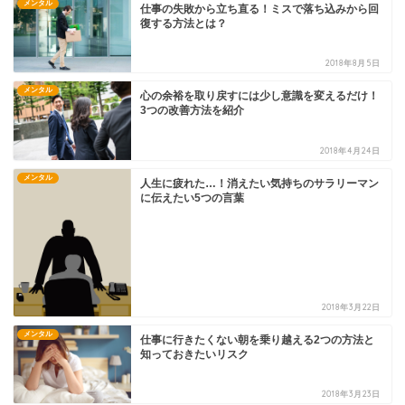
メンタル
仕事の失敗から立ち直る！ミスで落ち込みから回
復する方法とは？
2018年8月5日
メンタル
心の余裕を取り戻すには少し意識を変えるだけ！
3つの改善方法を紹介
2018年4月24日
メンタル
人生に疲れた…！消えたい気持ちのサラリーマン
に伝えたい5つの言葉
2018年3月22日
メンタル
仕事に行きたくない朝を乗り越える2つの方法と
知っておきたいリスク
2018年3月23日