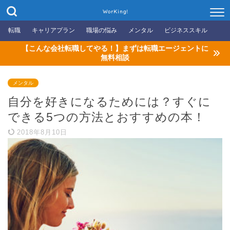
WorKing!
転職
キャリアプラン
職場の悩み
メンタル
ビジネススキル
【こんな会社転職してやる！】まずは転職エージェントに
無料相談
メンタル
自分を好きになるためには？すぐに
できる5つの方法とおすすめの本！
2018年8月10日