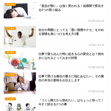
メンタル
「意志が弱い」は強く変われる！短期間で変化す
る4つの取り組み
2018年4月10日
メンタル
自分や周囲にとっても「悪い習慣やクセ」をやめ
る習慣を身につける考え方3選
2018年7月11日
メンタル
仕事で落ち込んだ時に起きる心の変化とは？前向
きになれるとっておきの対策
2018年3月23日
メンタル
仕事で受ける責任の重さに悩むあなたへ。その責
任の本当の意味をお伝えします
2018年2月26日
メンタル
「コミュ障だから辞めたい」はちょっと待って！
今すぐ試せる3つの事