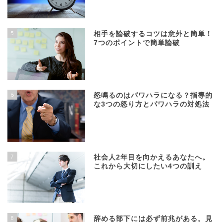
5
相手を論破するコツは意外と簡単！
7つのポイントで簡単論破
6
怒鳴るのはパワハラになる？指導的
な3つの怒り方とパワハラの対処法
7
社会人2年目を向かえるあなたへ。
これから大切にしたい4つの訓え
8
辞める部下には必ず前兆がある。見