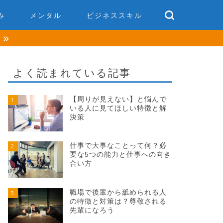
み
メンタル
ビジネススキル
談
よく読まれている記事
【周りが見えない】と悩んで
1
いる人に見てほしい特徴と解
決策
仕事で大事なことって何？必
2
要な5つの能力と仕事への向き
合い方
職場で後輩から舐められる人
3
の特徴と対策は？尊敬される
先輩になろう