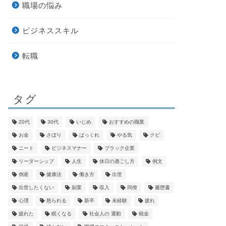
職場の悩み
ビジネススキル
転職
タグ
20代
30代
いじめ
おすすめの職業
お金
さぼり
ばっくれ
やる気
クビ
ニート
ビジネスマナー
ブラック企業
リーダーシップ
人生
休日の過ごし方
例文
倒産
健康法
働き方
出世
出世したくない
副業
収入
同僚
履歴書
心理
怒られる
新卒
未経験
疲れ
疲れた
眠くなる
社会人の 運動
税金