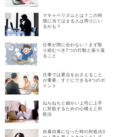
マキャベリズムとは？この特
9
徴に当てはまる人は周りにい
るかも？
仕事が間に合わない！まず取
10
り組むべき7つの行動と振り返
ること
仕事では要点をおさえること
11
が重要。すぐにできる4つのポ
イント
ねちねちと細かい上司に上手
12
に対処するための心構えと対
処法
自暴自棄になった時の対処法3
13