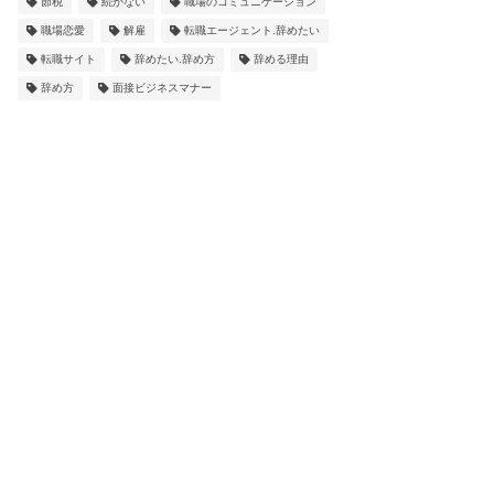
節税
続かない
職場のコミュニケーション
職場恋愛
解雇
転職エージェント.辞めたい
転職サイト
辞めたい.辞め方
辞める理由
辞め方
面接ビジネスマナー