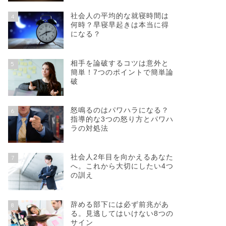
社会人の平均的な就寝時間は
4
何時？早寝早起きは本当に得
になる？
相手を論破するコツは意外と
5
簡単！7つのポイントで簡単論
破
怒鳴るのはパワハラになる？
6
指導的な3つの怒り方とパワハ
ラの対処法
社会人2年目を向かえるあなた
7
へ。これから大切にしたい4つ
の訓え
辞める部下には必ず前兆があ
8
る。見逃してはいけない8つの
サイン