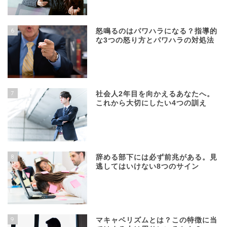
6
怒鳴るのはパワハラになる？指導的
な3つの怒り方とパワハラの対処法
7
社会人2年目を向かえるあなたへ。
これから大切にしたい4つの訓え
8
辞める部下には必ず前兆がある。見
逃してはいけない8つのサイン
9
マキャベリズムとは？この特徴に当