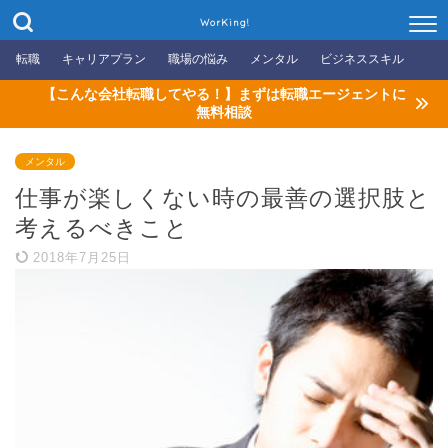
WorKing!
転職
キャリアプラン
職場の悩み
メンタル
ビジネススキル
【こんな会社転職してやる！】まずは転職エージェントに
無料相談
メンタル
仕事が楽しくない時の最善の選択肢と
考えるべきこと
2018年7月25日