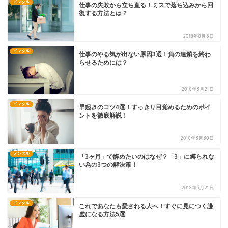
メンタル
仕事の失敗から立ち直る！ミスで落ち込みから回
復する方法とは？
2018年8月5日
メンタル
仕事のやる気が出ない原因3選！負の連鎖を終わ
らせるためには？
2018年3月21日
メンタル
早起きのコツ4選！すっきり目覚めるためのポイ
ントを徹底解説！
2018年3月30日
メンタル
「3ヶ月」で辞めたいのはなぜ？「3」に縛られな
い為の3つの解決策！
2018年3月21日
メンタル
これであなたも愛される人へ！すぐに見につく謙
虚になる方法5選