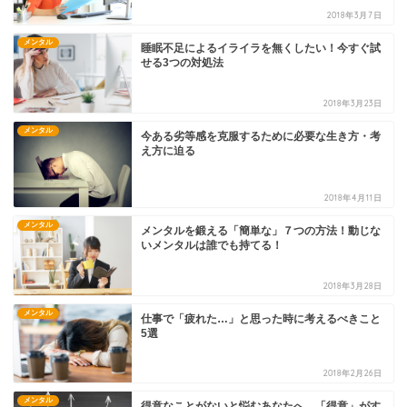
2018年3月7日
メンタル
睡眠不足によるイライラを無くしたい！今すぐ試
せる3つの対処法
2018年3月23日
メンタル
今ある劣等感を克服するために必要な生き方・考
え方に迫る
2018年4月11日
メンタル
メンタルを鍛える「簡単な」７つの方法！動じな
いメンタルは誰でも持てる！
2018年3月28日
メンタル
仕事で「疲れた…」と思った時に考えるべきこと
5選
2018年2月26日
メンタル
得意なことがないと悩むあなたへ。「得意」がす