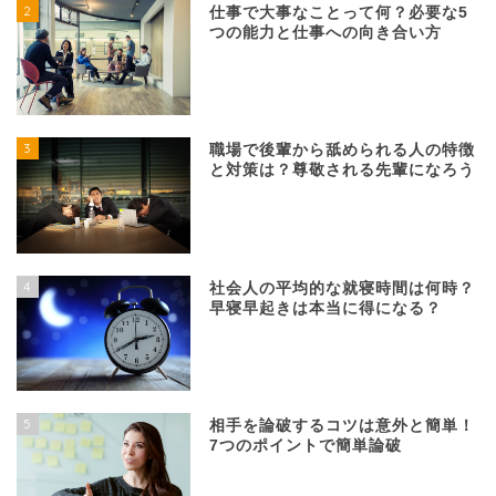
2
仕事で大事なことって何？必要な5
つの能力と仕事への向き合い方
3
職場で後輩から舐められる人の特徴
と対策は？尊敬される先輩になろう
4
社会人の平均的な就寝時間は何時？
早寝早起きは本当に得になる？
5
相手を論破するコツは意外と簡単！
7つのポイントで簡単論破