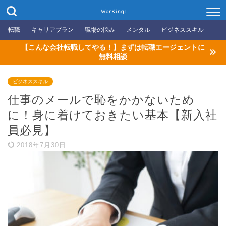
WorKing!
転職
キャリアプラン
職場の悩み
メンタル
ビジネススキル
【こんな会社転職してやる！】まずは転職エージェントに
無料相談
ビジネススキル
仕事のメールで恥をかかないため
に！身に着けておきたい基本【新入社
員必見】
2018年7月30日