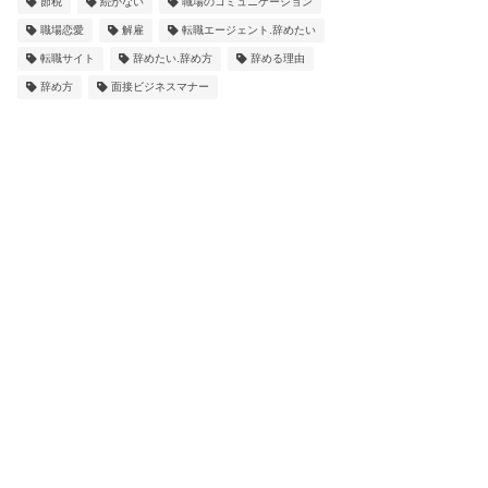
節税
続かない
職場のコミュニケーション
職場恋愛
解雇
転職エージェント.辞めたい
転職サイト
辞めたい.辞め方
辞める理由
辞め方
面接ビジネスマナー