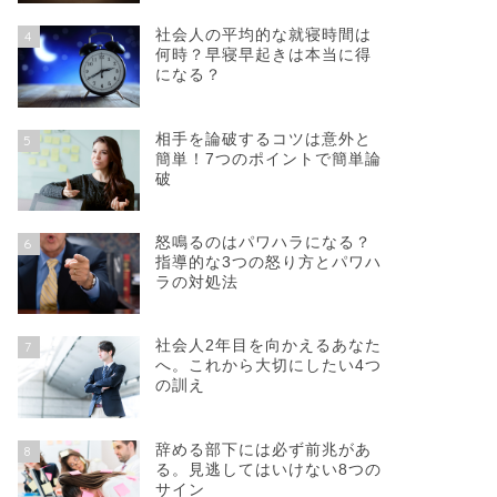
社会人の平均的な就寝時間は
4
何時？早寝早起きは本当に得
になる？
相手を論破するコツは意外と
5
簡単！7つのポイントで簡単論
破
怒鳴るのはパワハラになる？
6
指導的な3つの怒り方とパワハ
ラの対処法
社会人2年目を向かえるあなた
7
へ。これから大切にしたい4つ
の訓え
辞める部下には必ず前兆があ
8
る。見逃してはいけない8つの
サイン