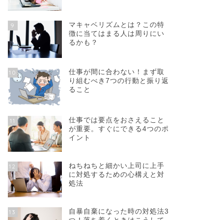
マキャベリズムとは？この特
9
徴に当てはまる人は周りにい
るかも？
仕事が間に合わない！まず取
10
り組むべき7つの行動と振り返
ること
仕事では要点をおさえること
11
が重要。すぐにできる4つのポ
イント
ねちねちと細かい上司に上手
12
に対処するための心構えと対
処法
自暴自棄になった時の対処法3
13