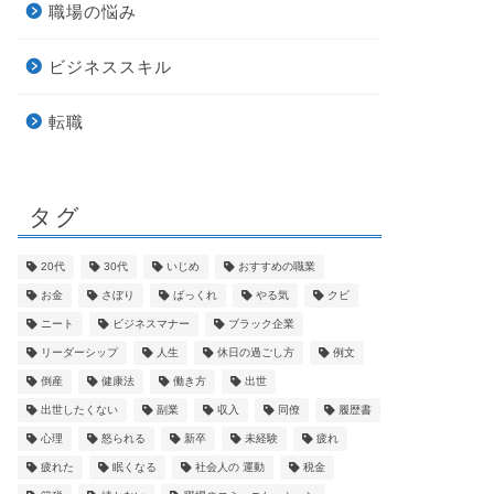
職場の悩み
ビジネススキル
転職
タグ
20代
30代
いじめ
おすすめの職業
お金
さぼり
ばっくれ
やる気
クビ
ニート
ビジネスマナー
ブラック企業
リーダーシップ
人生
休日の過ごし方
例文
倒産
健康法
働き方
出世
出世したくない
副業
収入
同僚
履歴書
心理
怒られる
新卒
未経験
疲れ
疲れた
眠くなる
社会人の 運動
税金