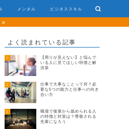
み
メンタル
ビジネススキル
談
よく読まれている記事
【周りが見えない】と悩んで
1
いる人に見てほしい特徴と解
決策
仕事で大事なことって何？必
2
要な5つの能力と仕事への向き
合い方
職場で後輩から舐められる人
3
の特徴と対策は？尊敬される
先輩になろう