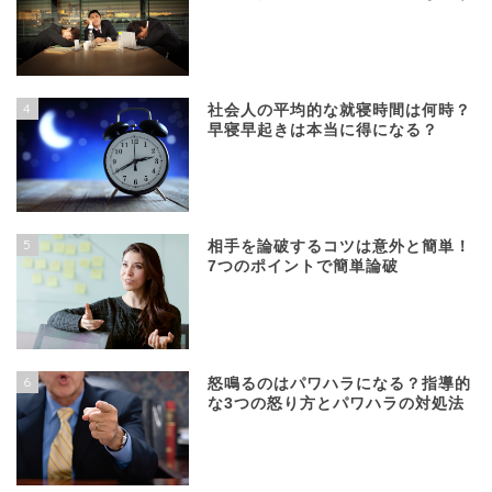
4
社会人の平均的な就寝時間は何時？
早寝早起きは本当に得になる？
5
相手を論破するコツは意外と簡単！
7つのポイントで簡単論破
6
怒鳴るのはパワハラになる？指導的
な3つの怒り方とパワハラの対処法