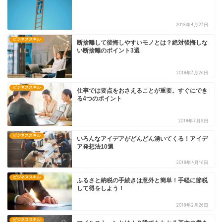
2018年4月23日
ビジネススキル
断捨離して後悔しやすいモノとは？絶対後悔しな
い断捨離のポイント3選
2018年3月26日
ビジネススキル
仕事では要点をおさえることが重要。すぐにでき
る4つのポイント
2018年7月8日
ビジネススキル
いろんなアイデアがどんどん湧いてくる！アイデ
ア発想法10選
2018年4月16日
ビジネススキル
ふるさと納税の手続きは意外と簡単！手軽に節税
して得をしよう！
2018年2月26日
ビジネススキル