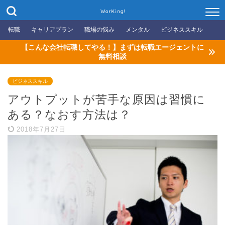
WorKing!
転職
キャリアプラン
職場の悩み
メンタル
ビジネススキル
【こんな会社転職してやる！】まずは転職エージェントに
無料相談
ビジネススキル
アウトプットが苦手な原因は習慣に
ある？なおす方法は？
2018年7月27日