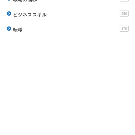
256
ビジネススキル
178
転職
運営サイト
派遣アンテナ – おすすめ派遣会社と派遣社員のイロ
ハ
Town Baito – おすすめアルバイトの評判サイト
ウラソエ – 無料で毎日楽しめる占いサイト