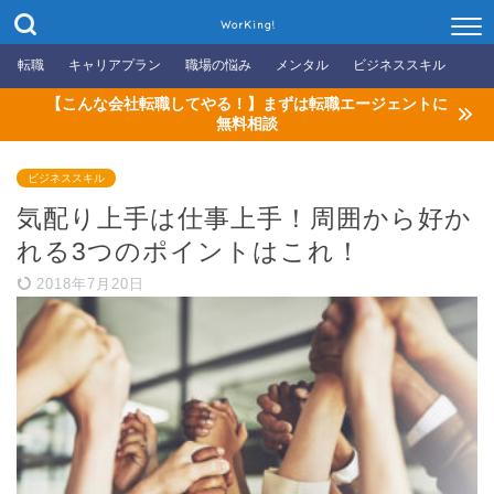
WorKing!
転職
キャリアプラン
職場の悩み
メンタル
ビジネススキル
【こんな会社転職してやる！】まずは転職エージェントに
無料相談
ビジネススキル
気配り上手は仕事上手！周囲から好か
れる3つのポイントはこれ！
2018年7月20日