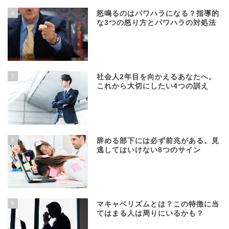
6
怒鳴るのはパワハラになる？指導的
な3つの怒り方とパワハラの対処法
7
社会人2年目を向かえるあなたへ。
これから大切にしたい4つの訓え
8
辞める部下には必ず前兆がある。見
逃してはいけない8つのサイン
9
マキャベリズムとは？この特徴に当
てはまる人は周りにいるかも？