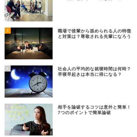
3
職場で後輩から舐められる人の特徴
と対策は？尊敬される先輩になろう
4
社会人の平均的な就寝時間は何時？
早寝早起きは本当に得になる？
5
相手を論破するコツは意外と簡単！
7つのポイントで簡単論破