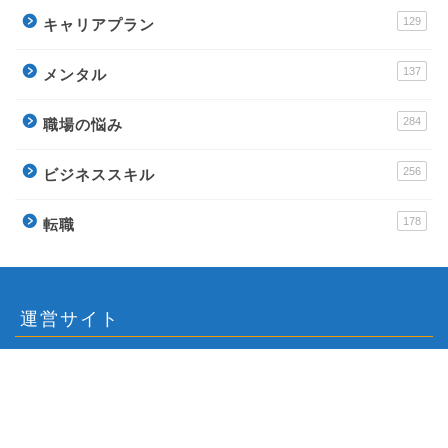
129
キャリアプラン
137
メンタル
284
職場の悩み
256
ビジネススキル
178
転職
運営サイト
派遣アンテナ – おすすめ派遣会社と派遣社員のイロ
ハ
Town Baito – おすすめアルバイトの評判サイト