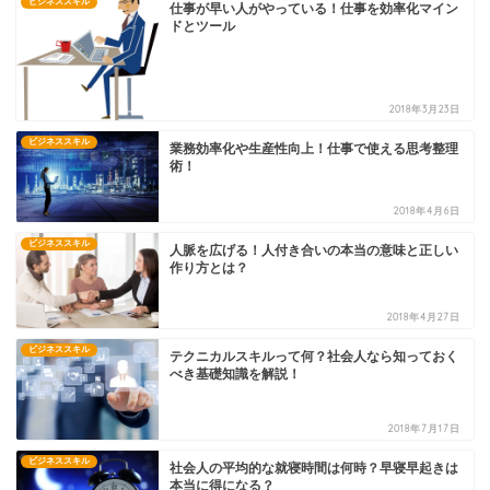
ビジネススキル
仕事が早い人がやっている！仕事を効率化マイン
ドとツール
2018年3月23日
ビジネススキル
業務効率化や生産性向上！仕事で使える思考整理
術！
2018年4月6日
ビジネススキル
人脈を広げる！人付き合いの本当の意味と正しい
作り方とは？
2018年4月27日
ビジネススキル
テクニカルスキルって何？社会人なら知っておく
べき基礎知識を解説！
2018年7月17日
ビジネススキル
社会人の平均的な就寝時間は何時？早寝早起きは
本当に得になる？