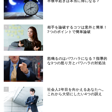
早寝早起きは本当に得になる？
5
相手を論破するコツは意外と簡単！
7つのポイントで簡単論破
6
怒鳴るのはパワハラになる？指導的
な3つの怒り方とパワハラの対処法
7
社会人2年目を向かえるあなたへ。
これから大切にしたい4つの訓え