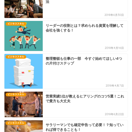
法
2018年6月30日
ビジネススキル
リーダーの役割とは？求められる資質を理解して
会社を強くする！
2018年4月16日
ビジネススキル
整理整頓も仕事の一部 今すぐ始めてほしい4つ
の片付けステップ
2018年4月7日
ビジネススキル
営業実績1位が教えるヒアリングのコツ5選！これ
で貴方も大丈夫
2018年6月22日
ビジネススキル
サラリーマンでも確定申告って必要！？知ってい
れば得できることも！