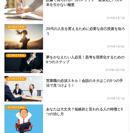
本を引かない極意
2018年4月7日
ビジネススキル
20代の人生を変えるために必要な自己投資を知ろ
う
2018年4月8日
ビジネススキル
夢をかなえたい人必見！思考を現実化するための
8つのステップ
2018年4月23日
ビジネススキル
営業職の必須スキル！会話のネタはこの5つの手
法で見つけよう！
2018年3月7日
ビジネススキル
あなたは大丈夫？短絡的と言われる人の特徴と5
つの治し方