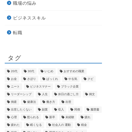
職場の悩み
ビジネススキル
転職
タグ
20代
30代
いじめ
おすすめの職業
お金
さぼり
ばっくれ
やる気
クビ
ニート
ビジネスマナー
ブラック企業
リーダーシップ
人生
休日の過ごし方
例文
倒産
健康法
働き方
出世
出世したくない
副業
収入
同僚
履歴書
心理
怒られる
新卒
未経験
疲れ
疲れた
眠くなる
社会人の 運動
税金