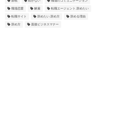
節税
続かない
職場のコミュニケーション
職場恋愛
解雇
転職エージェント.辞めたい
転職サイト
辞めたい.辞め方
辞める理由
辞め方
面接ビジネスマナー