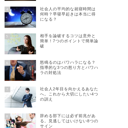
社会人の平均的な就寝時間は
4
何時？早寝早起きは本当に得
になる？
相手を論破するコツは意外と
5
簡単！7つのポイントで簡単論
破
怒鳴るのはパワハラになる？
6
指導的な3つの怒り方とパワハ
ラの対処法
社会人2年目を向かえるあなた
7
へ。これから大切にしたい4つ
の訓え
辞める部下には必ず前兆があ
8
る。見逃してはいけない8つの
サイン