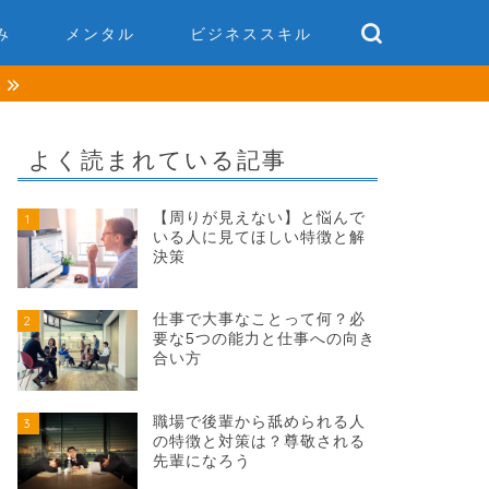
み
メンタル
ビジネススキル
談
よく読まれている記事
【周りが見えない】と悩んで
1
いる人に見てほしい特徴と解
決策
仕事で大事なことって何？必
2
要な5つの能力と仕事への向き
合い方
職場で後輩から舐められる人
3
の特徴と対策は？尊敬される
先輩になろう