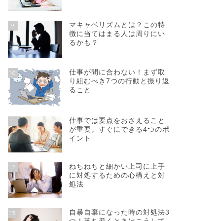
マキャベリズムとは？この特
9
徴に当てはまる人は周りにい
るかも？
仕事が間に合わない！まず取
10
り組むべき7つの行動と振り返
ること
仕事では要点をおさえること
11
が重要。すぐにできる4つのポ
イント
ねちねちと細かい上司に上手
12
に対処するための心構えと対
処法
自暴自棄になった時の対処法3
13