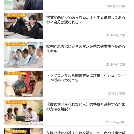
2018年6月19日
ビジネススキル
滑舌が悪いって怒られる…よくする練習ってある
の？自分は変われる？
2018年3月22日
ビジネススキル
批判的思考はビジネスマン必携の確実性を高める
スキル
2018年6月23日
ビジネススキル
トップコンサルも問題解決に活用！イシューツリ
ー作成の３つのコツ
2018年6月8日
ビジネススキル
【締め切りが守れない人】の特徴と改善するため
の方法を解説！
2018年6月28日
ビジネススキル
失敗は成功の基！失敗を活かして、次の仕事で成