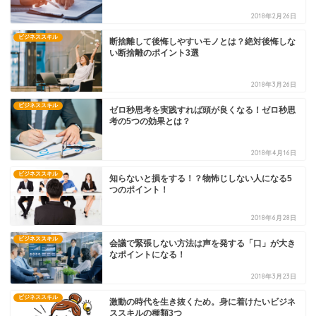
2018年2月26日
ビジネススキル
断捨離して後悔しやすいモノとは？絶対後悔しな
い断捨離のポイント3選
2018年3月26日
ビジネススキル
ゼロ秒思考を実践すれば頭が良くなる！ゼロ秒思
考の5つの効果とは？
2018年4月16日
ビジネススキル
知らないと損をする！？物怖じしない人になる5
つのポイント！
2018年6月28日
ビジネススキル
会議で緊張しない方法は声を発する「口」が大き
なポイントになる！
2018年3月23日
ビジネススキル
激動の時代を生き抜くため。身に着けたいビジネ
ススキルの種類3つ