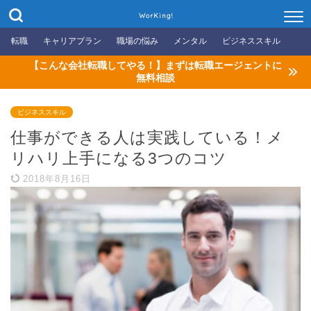
WorKing!
転職
キャリアプラン
職場の悩み
メンタル
ビジネススキル
【こんな会社転職してやる！】まずは転職エージェントに
無料相談
ビジネススキル
仕事ができる人は実践している！メ
リハリ上手になる3つのコツ
2018年8月16日