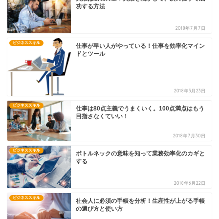
功する方法
2018年7月7日
ビジネススキル
仕事が早い人がやっている！仕事を効率化マイン
ドとツール
2018年3月23日
ビジネススキル
仕事は80点主義でうまくいく。100点満点はもう
目指さなくていい！
2018年7月30日
ビジネススキル
ボトルネックの意味を知って業務効率化のカギと
する
2018年6月22日
ビジネススキル
社会人に必須の手帳を分析！生産性が上がる手帳
の選び方と使い方