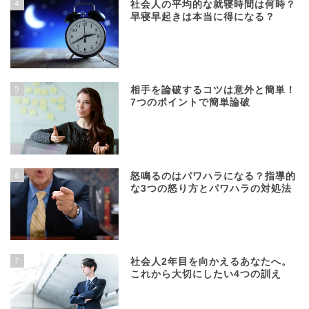
4
社会人の平均的な就寝時間は何時？
早寝早起きは本当に得になる？
5
相手を論破するコツは意外と簡単！
7つのポイントで簡単論破
6
怒鳴るのはパワハラになる？指導的
な3つの怒り方とパワハラの対処法
7
社会人2年目を向かえるあなたへ。
これから大切にしたい4つの訓え