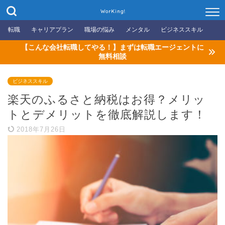
WorKing!
転職
キャリアプラン
職場の悩み
メンタル
ビジネススキル
【こんな会社転職してやる！】まずは転職エージェントに
無料相談
ビジネススキル
楽天のふるさと納税はお得？メリッ
トとデメリットを徹底解説します！
2018年7月26日