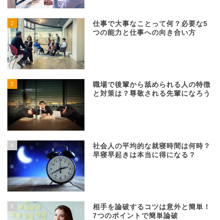
2
仕事で大事なことって何？必要な5
つの能力と仕事への向き合い方
3
職場で後輩から舐められる人の特徴
と対策は？尊敬される先輩になろう
4
社会人の平均的な就寝時間は何時？
早寝早起きは本当に得になる？
5
相手を論破するコツは意外と簡単！
7つのポイントで簡単論破