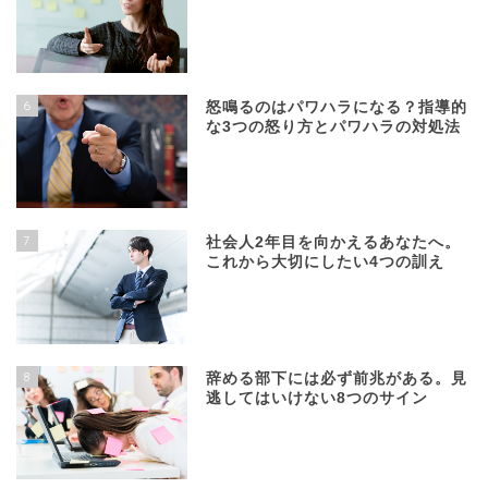
6
怒鳴るのはパワハラになる？指導的
な3つの怒り方とパワハラの対処法
7
社会人2年目を向かえるあなたへ。
これから大切にしたい4つの訓え
8
辞める部下には必ず前兆がある。見
逃してはいけない8つのサイン