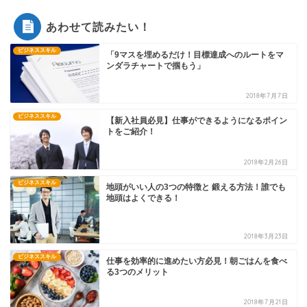
あわせて読みたい！
ビジネススキル
「9マスを埋めるだけ！目標達成へのルートをマ
ンダラチャートで掴もう」
2018年7月7日
ビジネススキル
【新入社員必見】仕事ができるようになるポイン
トをご紹介！
2018年2月26日
ビジネススキル
地頭がいい人の3つの特徴と 鍛える方法！誰でも
地頭はよくできる！
2018年3月23日
ビジネススキル
仕事を効率的に進めたい方必見！朝ごはんを食べ
る3つのメリット
2018年7月21日