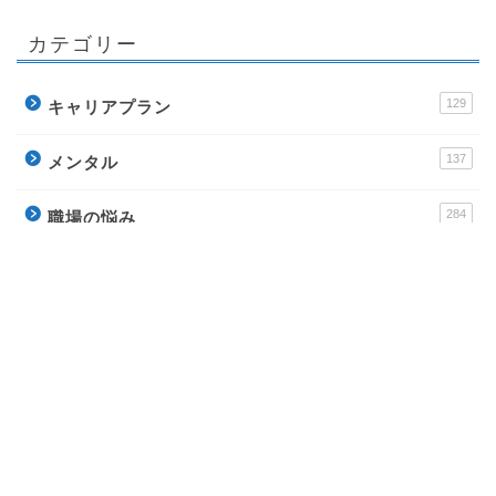
カテゴリー
129
キャリアプラン
137
メンタル
284
職場の悩み
256
ビジネススキル
178
転職
運営サイト
派遣アンテナ – おすすめ派遣会社と派遣社員のイロ